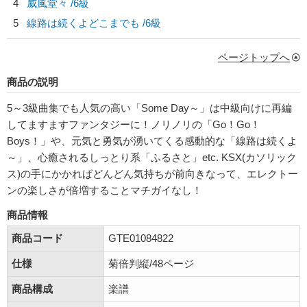
4
威風堂々 /6級
5
線路は続くよどこまでも /6級
ページトップへ
商品の説明
5～3級曲集でも人気の高い「Some Day～」は中級向けに再編
してますますファンタジーに！ノリノリの「Go！Go！
Boys！」や、元気と勇気が湧いてくる感動的な「線路は続くよ
～」、心癒されるしっとり系「ふるさと」etc. KSX(カソリック
ス)の手にかかればどんどん気持ちが前向きなって、エレクトー
ンの楽しさが倍増することマチガイなし！
商品情報
商品コード
GTE01084822
仕様
菊倍判縦/48ページ
商品構成
楽譜