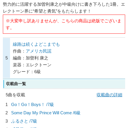
勢力的に活躍する加曽利康之が中級向けに書き下ろした1冊。エ
レクトーン界に“希望と勇気”をもたらします！
※大変申し訳ありませんが、こちらの商品は絶版でございま
す。
線路は続くよどこまでも
作曲：
アメリカ民謡
5
編曲：加曽利 康之
楽器：エレクトーン
グレード：6級
収載曲一覧
5曲を収載
収載曲の詳細
1
Go！Go！Boys！ /7級
2
Some Day My Prince Will Come /6級
3
ふるさと /7級