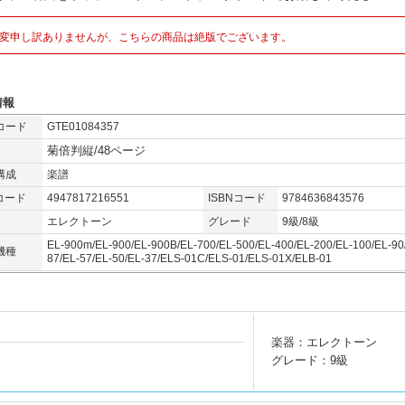
変申し訳ありませんが、こちらの商品は絶版でございます。
情報
コード
GTE01084357
菊倍判縦/48ページ
構成
楽譜
コード
4947817216551
ISBNコード
9784636843576
エレクトーン
グレード
9級/8級
EL-900m/EL-900/EL-900B/EL-700/EL-500/EL-400/EL-200/EL-100/EL-90
機種
87/EL-57/EL-50/EL-37/ELS-01C/ELS-01/ELS-01X/ELB-01
楽器：エレクトーン
グレード：9級