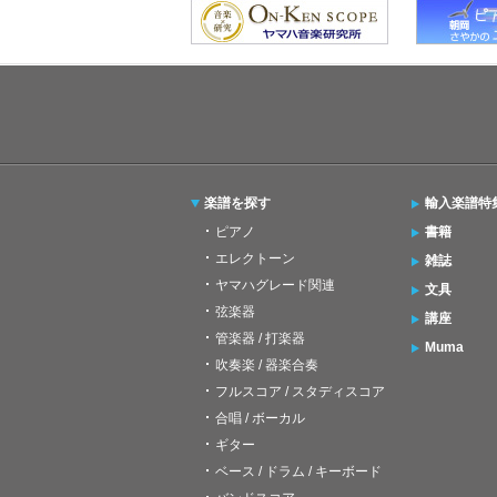
楽譜を探す
輸入楽譜特
ピアノ
書籍
エレクトーン
雑誌
ヤマハグレード関連
文具
弦楽器
講座
管楽器 / 打楽器
Muma
吹奏楽 / 器楽合奏
フルスコア / スタディスコア
合唱 / ボーカル
ギター
ベース / ドラム / キーボード