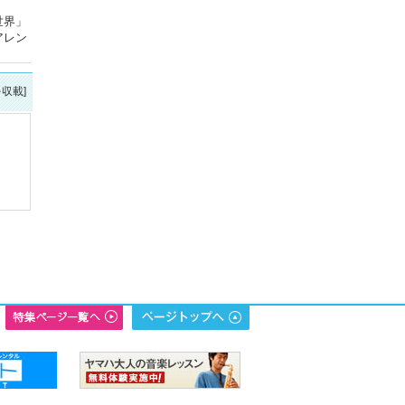
世界」
アレン
を収載]