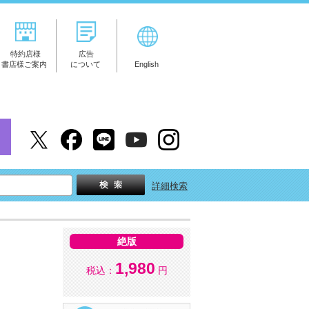
特約店様
広告
書店様ご案内
について
English
詳細検索
絶版
1,980
税込：
円