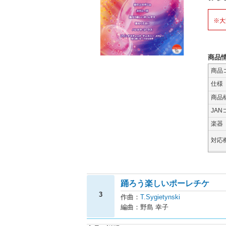
※大
商品
商品
仕様
商品
JAN
楽器
対応
踊ろう楽しいポーレチケ
3
作曲：
T.Sygietynski
編曲：野島 幸子