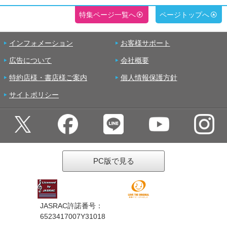
特集ページ一覧へ
ページトップへ
インフォメーション
お客様サポート
広告について
会社概要
特約店様・書店様ご案内
個人情報保護方針
サイトポリシー
PC版で見る
JASRAC許諾番号：
6523417007Y31018