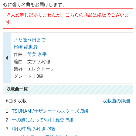
心に響く名曲をお届けします。
※大変申し訳ありませんが、こちらの商品は絶版でございま
す。
また逢う日まで
尾崎 紀世彦
作曲：
筒美 京平
4
編曲：文字 みゆき
楽器：エレクトーン
グレード：8級
収載曲一覧
6曲を収載
収載曲の詳細
1
TSUNAMI/
サザンオールスターズ
/8級
2
千の風になって/
秋川 雅史
/9級
3
時代/
中島 みゆき
/8級