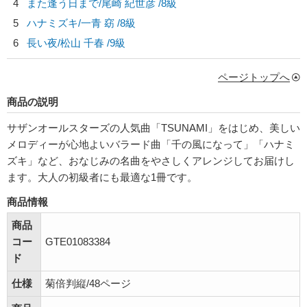
4
また逢う日まで/
尾崎 紀世彦
/8級
5
ハナミズキ/
一青 窈
/8級
6
長い夜/
松山 千春
/9級
ページトップへ
商品の説明
サザンオールスターズの人気曲「TSUNAMI」をはじめ、美しい
メロディーが心地よいバラード曲「千の風になって」「ハナミ
ズキ」など、おなじみの名曲をやさしくアレンジしてお届けし
ます。大人の初級者にも最適な1冊です。
商品情報
商品
コー
GTE01083384
ド
仕様
菊倍判縦/48ページ