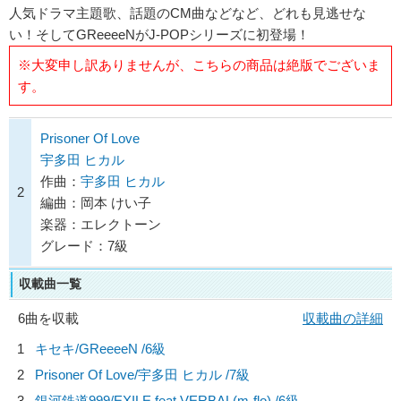
人気ドラマ主題歌、話題のCM曲などなど、どれも見逃せな
い！そしてGReeeeNがJ-POPシリーズに初登場！
※大変申し訳ありませんが、こちらの商品は絶版でございま
す。
Prisoner Of Love
宇多田 ヒカル
作曲：
宇多田 ヒカル
2
編曲：岡本 けい子
楽器：エレクトーン
グレード：7級
収載曲一覧
6曲を収載
収載曲の詳細
1
キセキ/
GReeeeN
/6級
2
Prisoner Of Love/
宇多田 ヒカル
/7級
3
銀河鉄道999/
EXILE feat.VERBAL(m-flo)
/6級