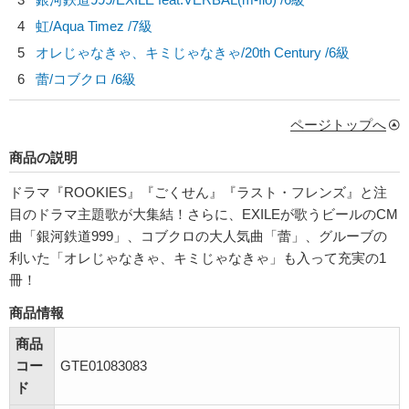
4
虹/
Aqua Timez
/7級
5
オレじゃなきゃ、キミじゃなきゃ/
20th Century
/6級
6
蕾/
コブクロ
/6級
ページトップへ
商品の説明
ドラマ『ROOKIES』『ごくせん』『ラスト・フレンズ』と注
目のドラマ主題歌が大集結！さらに、EXILEが歌うビールのCM
曲「銀河鉄道999」、コブクロの大人気曲「蕾」、グルーブの
利いた「オレじゃなきゃ、キミじゃなきゃ」も入って充実の1
冊！
商品情報
商品
コー
GTE01083083
ド