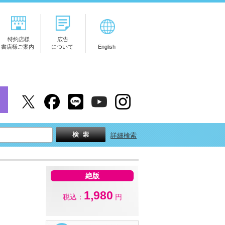
特約店様
広告
書店様ご案内
について
English
詳細検索
絶版
1,980
税込：
円