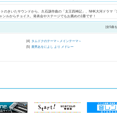
ートのきいたサウンドから、久石譲作曲の「太王四神記」、NHK大河ドラマ「
ャンルからチョイス。発表会やステージでもお薦めの1冊です！
[全5曲
[4]
タムドクのテーマ～メインテーマ～
[5]
鹿男あをによし より メドレー