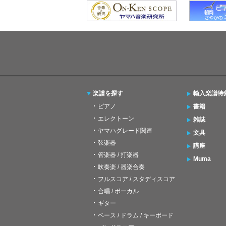
楽譜を探す
輸入楽譜特
ピアノ
書籍
エレクトーン
雑誌
ヤマハグレード関連
文具
弦楽器
講座
管楽器 / 打楽器
Muma
吹奏楽 / 器楽合奏
フルスコア / スタディスコア
合唱 / ボーカル
ギター
ベース / ドラム / キーボード