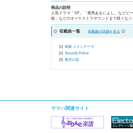
商品の説明
人気ドラマ「SP」「鹿男あをによし」などビ
姫」などのオーケストラサウンドまで様々なジ
収載曲一覧
収載曲の詳細を見る
[1]
篤姫 メインテーマ
[2]
Security Police
[3]
夜空の花
ヤマハ関連サイト