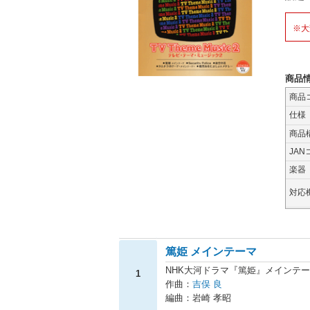
※大
商品
商品
仕様
商品
JAN
楽器
対応
篤姫 メインテーマ
NHK大河ドラマ『篤姫』メインテ
1
作曲：
吉俣 良
編曲：岩崎 孝昭