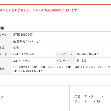
変申し訳ありませんが、こちらの商品は絶版でございます。
情報
コード
GTE01082947
菊倍判縦/56ページ
構成
楽譜
コード
4947817211440
ISBNコード
9784636829471
エレクトーン
グレード
5～3級
EL-900m/EL-900/EL-900B/EL-700/EL-500/EL-400/EL-200/EL-90/EL-87/
機種
01C/ELS-01/ELS-01X
楽器：エレクトーン
ーマ
グレード：5～3級