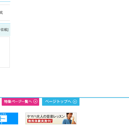
篤
を収載]