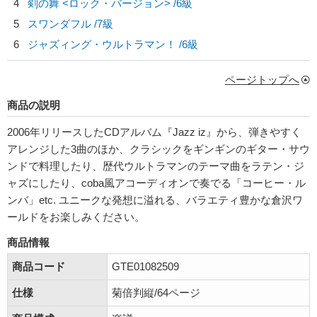
4
剣の舞 <ロック・バージョン> /6級
5
スワンダフル /7級
6
ジャズィング・ウルトラマン！ /6級
ページトップへ
商品の説明
2006年リリースしたCDアルバム『Jazz iz』から、弾きやすく
アレンジした3曲のほか、クラシックをギンギンのギター・サウ
ンドで料理したり、歴代ウルトラマンのテーマ曲をラテン・ジ
ャズにしたり、coba風アコーディオンで奏でる「コーヒー・ル
ンバ」etc. ユニークな発想に溢れる、バラエティ豊かな倉沢ワ
ールドをお楽しみください。
商品情報
商品コード
GTE01082509
仕様
菊倍判縦/64ページ