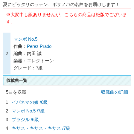
夏にピッタリのラテン、ボサノバの名曲をお届けします！
※大変申し訳ありませんが、こちらの商品は絶版でございま
す。
マンボ No.5
作曲：
Perez Prado
2
編曲：内田 誠
楽器：エレクトーン
グレード：7級
収載曲一覧
5曲を収載
収載曲の詳細
1
イパネマの娘 /6級
2
マンボ No.5 /7級
3
ブラジル /6級
4
キサス・キサス・キサス /7級