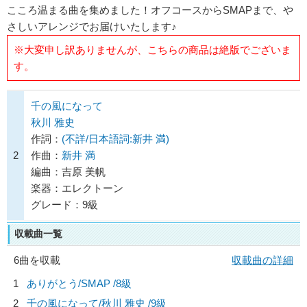
こころ温まる曲を集めました！オフコースからSMAPまで、や
さしいアレンジでお届けいたします♪
※大変申し訳ありませんが、こちらの商品は絶版でございま
す。
千の風になって
秋川 雅史
作詞：
(不詳/日本語詞:新井 満)
2
作曲：
新井 満
編曲：吉原 美帆
楽器：エレクトーン
グレード：9級
収載曲一覧
6曲を収載
収載曲の詳細
1
ありがとう/
SMAP
/8級
2
千の風になって/
秋川 雅史
/9級