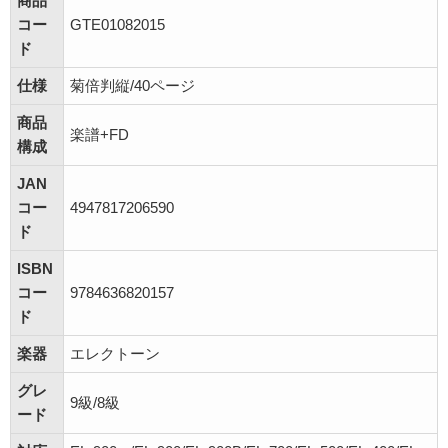
商品
コー
GTE01082015
ド
仕様
菊倍判縦/40ページ
商品
楽譜+FD
構成
JAN
コー
4947817206590
ド
ISBN
コー
9784636820157
ド
楽器
エレクトーン
グレ
9級/8級
ード