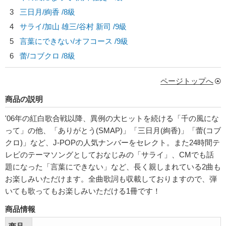
3
三日月/
絢香
/8級
4
サライ/
加山 雄三/谷村 新司
/9級
5
言葉にできない/
オフコース
/9級
6
蕾/
コブクロ
/8級
ページトップへ
商品の説明
'06年の紅白歌合戦以降、異例の大ヒットを続ける「千の風にな
って」の他、「ありがとう(SMAP)」「三日月(絢香)」「蕾(コブ
クロ)」など、J-POPの人気ナンバーをセレクト。また24時間テ
レビのテーマソングとしておなじみの「サライ」、CMでも話
題になった「言葉にできない」など、長く親しまれている2曲も
お楽しみいただけます。全曲歌詞も収載しておりますので、弾
いても歌ってもお楽しみいただける1冊です！
商品情報