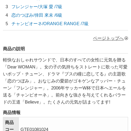
3
フレンジャー/
大塚 愛
/7級
4
恋のつぼみ/
倖田 來未
/6級
5
チャンピオーネ/
ORANGE RANGE
/7級
ページトップへ
商品の説明
軽快なおしゃれサウンドで、日本のすべての女性に元気を贈る
「Dear WOMAN」。女の子の気持ちをストレートに歌った可愛
いポップ・チューン、ドラマ『ブスの瞳に恋してる』の主題歌
「恋のつぼみ」。おなじみの愛節がゴキゲンなアッパー・チュ
ーン「フレンジャー」。2006年サッカーW杯で日本へエールを
送る「チャンピオーネ」。前向きな強さを与えてくれるバラー
ドの王道「Believe」。たくさんの元気が詰まってます!
商品情報
商品
コー
GTE01081024