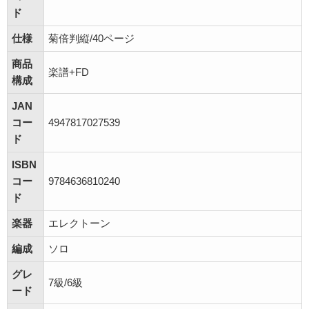
ド
仕様
菊倍判縦/40ページ
商品
楽譜+FD
構成
JAN
コー
4947817027539
ド
ISBN
コー
9784636810240
ド
楽器
エレクトーン
編成
ソロ
グレ
7級/6級
ード