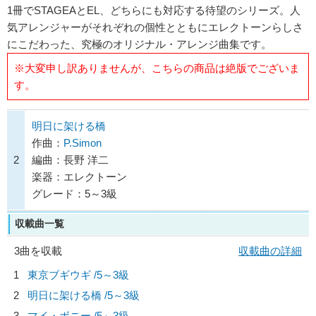
1冊でSTAGEAとEL、どちらにも対応する待望のシリーズ。人
気アレンジャーがそれぞれの個性とともにエレクトーンらしさ
にこだわった、究極のオリジナル・アレンジ曲集です。
※大変申し訳ありませんが、こちらの商品は絶版でございま
す。
明日に架ける橋
作曲：
P.Simon
2
編曲：長野 洋二
楽器：エレクトーン
グレード：5～3級
収載曲一覧
3曲を収載
収載曲の詳細
1
東京ブギウギ /5～3級
2
明日に架ける橋 /5～3級
3
マイ・ボニー /5～3級