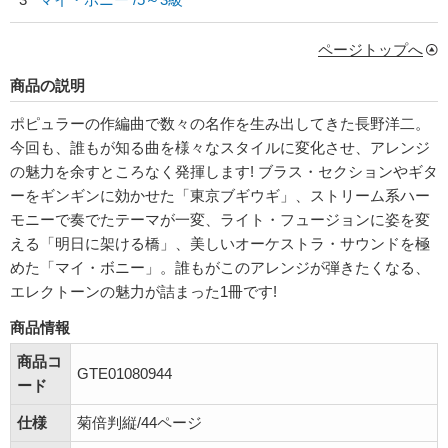
ページトップへ
商品の説明
ポピュラーの作編曲で数々の名作を生み出してきた長野洋二。
今回も、誰もが知る曲を様々なスタイルに変化させ、アレンジ
の魅力を余すところなく発揮します! ブラス・セクションやギタ
ーをギンギンに効かせた「東京ブギウギ」、ストリーム系ハー
モニーで奏でたテーマが一変、ライト・フュージョンに姿を変
える「明日に架ける橋」、美しいオーケストラ・サウンドを極
めた「マイ・ボニー」。誰もがこのアレンジが弾きたくなる、
エレクトーンの魅力が詰まった1冊です!
商品情報
商品コ
GTE01080944
ード
仕様
菊倍判縦/44ページ