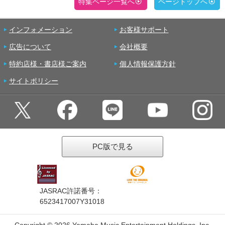
特集ページ一覧へ
ページトップへ
インフォメーション
お客様サポート
広告について
会社概要
特約店様・書店様ご案内
個人情報保護方針
サイトポリシー
PC版で見る
JASRAC許諾番号：
6523417007Y31018