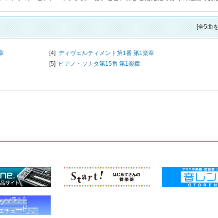
[全5曲
章
[4]
ディヴェルティメント第1番 第1楽章
[5]
ピアノ・ソナタ第15番 第1楽章