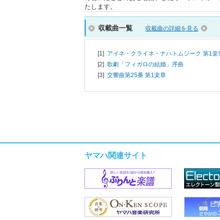
たします。
収載曲一覧
収載曲の詳細を見る
[1]
アイネ・クライネ・ナハトムジーク 第1楽
[2]
歌劇「フィガロの結婚」序曲
[3]
交響曲第25番 第1楽章
ヤマハ関連サイト