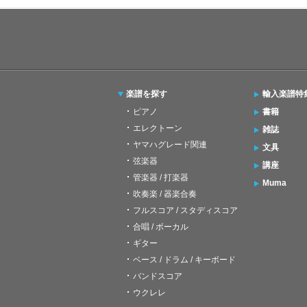
楽譜を探す
輸入楽譜特
ピアノ
書籍
エレクトーン
雑誌
ヤマハグレード関連
文具
弦楽器
講座
管楽器 / 打楽器
Muma
吹奏楽 / 器楽合奏
フルスコア / スタディスコア
合唱 / ボーカル
ギター
ベース / ドラム / キーボード
バンドスコア
ウクレレ