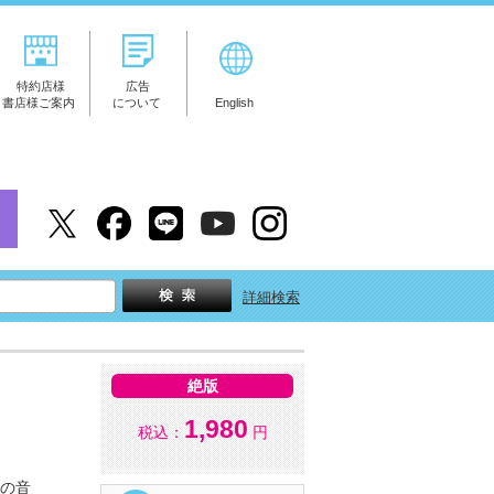
特約店様
広告
書店様ご案内
について
English
詳細検索
絶版
1,980
税込：
円
トの音