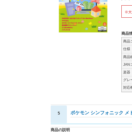
※大
商品
商品
仕様
商品
JAN
楽器
グレ
対応
ポケモン シンフォニック メ
5
商品の説明