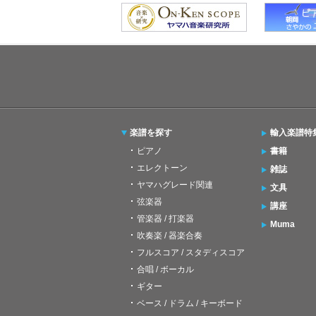
楽譜を探す
輸入楽譜特
ピアノ
書籍
エレクトーン
雑誌
ヤマハグレード関連
文具
弦楽器
講座
管楽器 / 打楽器
Muma
吹奏楽 / 器楽合奏
フルスコア / スタディスコア
合唱 / ボーカル
ギター
ベース / ドラム / キーボード