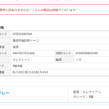
変申し訳ありませんが、こちらの商品は絶版でございます。
情報
コード
GTE01080344
菊倍判縦/40ページ
構成
楽譜
コード
4947817011408
ISBNコード
9784636803440
エレクトーン
編成
ソロ
ード
9級/8級
機種
ELS-01C/ELS-01/ELS-01X
楽器：エレクトーン
ドレー
グレード：8級