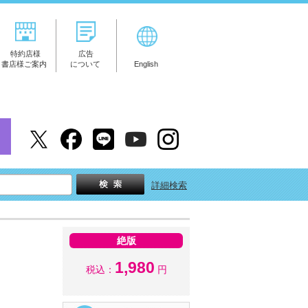
特約店様
広告
書店様ご案内
について
English
詳細検索
絶版
1,980
税込：
円