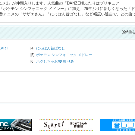
アニメ1」が仲間入りします。人気曲の「DANZEN!ふたりはプリキュア
ャー」「ポケモン シンフォニック メドレー」に加え、26年ぶりに新しくなった『
番アニメの「サザエさん」「にっぽん昔ばなし」など幅広い選曲で、どの曲
[全6曲
EART
[4]
にっぽん昔ばなし
[5]
ポケモン シンフォニック メドレー
[6]
ハグしちゃお/
夏川 りみ