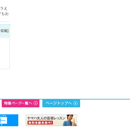
ドラえ
でもお
を収載]