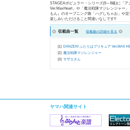
STAGEAポピュラー・シリーズ(9～8級)に「
Ver.MaxHeart」や「魔法戦隊マジレンジ
もん』のオープニング曲「ハグしちゃお」や定
楽しみいただけること間違いなしです!!
収載曲一覧
収載曲の詳細を見る
[1]
DANZEN! ふたりはプリキュア Ver.MAX H
[2]
魔法戦隊マジレンジャー
[3]
サザエさん
ヤマハ関連サイト