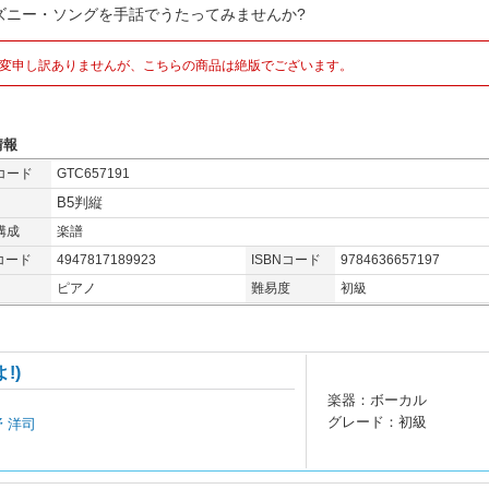
ズニー・ソングを手話でうたってみませんか?
変申し訳ありませんが、こちらの商品は絶版でございます。
情報
コード
GTC657191
B5判縦
構成
楽譜
コード
4947817189923
ISBNコード
9784636657197
ピアノ
難易度
初級
!)
楽器：ボーカル
グレード：初級
野 洋司