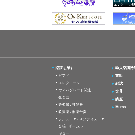
楽譜を探す
輸入楽譜特
ピアノ
書籍
エレクトーン
雑誌
ヤマハグレード関連
文具
弦楽器
講座
管楽器 / 打楽器
Muma
吹奏楽 / 器楽合奏
フルスコア / スタディスコア
合唱 / ボーカル
ギター