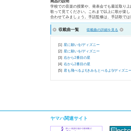
商品の説明
学校での音楽の授業や、発表会でも最近取り上
歌って見てください。これまで以上に歌が楽し
合わせてみましょう。手話監修は、手話歌では
収載曲一覧
収載曲の詳細を見る
[1]
星に願いを/
ディズニー
[2]
星に願いを/
ディズニー
[3]
右から2番目の星
[4]
右から2番目の星
[5]
君も飛べるよ!(きみもとべるよ!)/
ディズニ
ヤマハ関連サイト