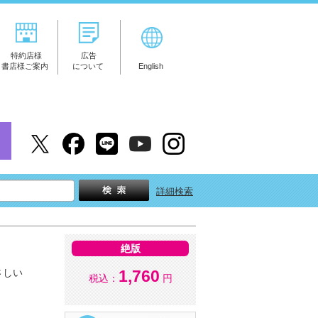
特約店様
広告
書店様ご案内
について
English
詳細検索
絶版
さしい
1,760
税込：
円