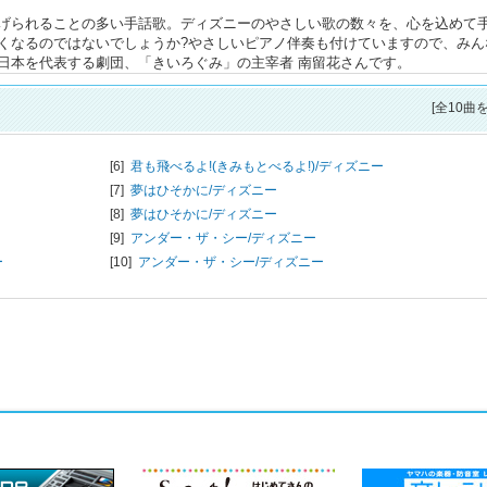
げられることの多い手話歌。ディズニーのやさしい歌の数々を、心を込めて
くなるのではないでしょうか?やさしいピアノ伴奏も付けていますので、みん
日本を代表する劇団、「きいろぐみ」の主宰者 南留花さんです。
[全10曲
[6]
君も飛べるよ!(きみもとべるよ!)/
ディズニー
[7]
夢はひそかに/
ディズニー
[8]
夢はひそかに/
ディズニー
[9]
アンダー・ザ・シー/
ディズニー
ー
[10]
アンダー・ザ・シー/
ディズニー