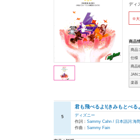
ディ
※大
商品
商品
仕様
商品
JAN
楽器
君も飛べるよ!(きみもとべるよ
ディズニー
5
作詞：
Sammy Cahn / 日本語詞:海
作曲：
Sammy Fain