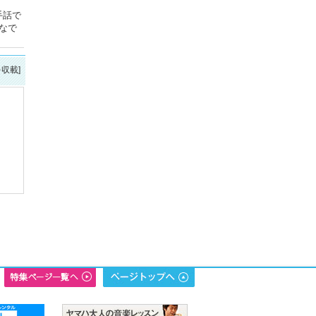
手話で
なで
を収載]