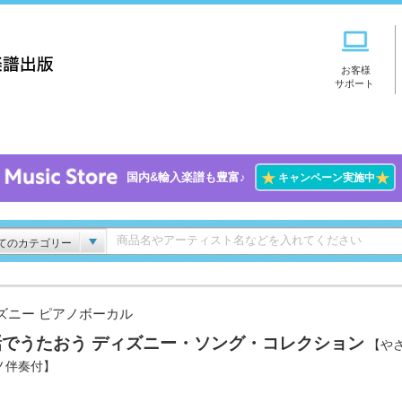
お客様
サポート
★
★
国内&輸入楽譜も豊富♪
キャンペーン実施中
てのカテゴリー
ズニー ピアノボーカル
話でうたおう ディズニー・ソング・コレクション
【や
ノ伴奏付】