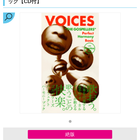
ック【CD付】
絶版