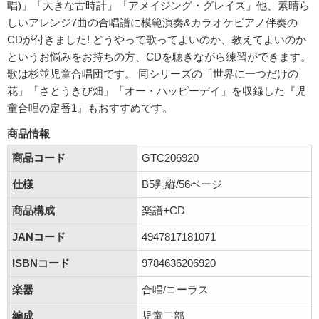
唱)」「大きな古時計」「アメイジング・グレイス」他、素晴ら
しいアレンジ7曲の合唱譜に模範演奏&カラオケピアノ伴奏の
CDが付きました! どうやって歌ってよいのか、教えてよいのか
というお悩みをお持ちの方、CDを聴きながら練習ができます。
歌は杉並児童合唱団です。 同シリーズの「世界に一つだけの
花」「さとうきび畑」「オー・ハッピーデイ」を収録した『児
童合唱の定番1』もおすすめです。
商品情報
商品コード
GTC206920
仕様
B5判縦/56ページ
商品構成
楽譜+CD
JANコード
4947817181071
ISBNコード
9784636206920
楽器
合唱/コーラス
編成
児童二部