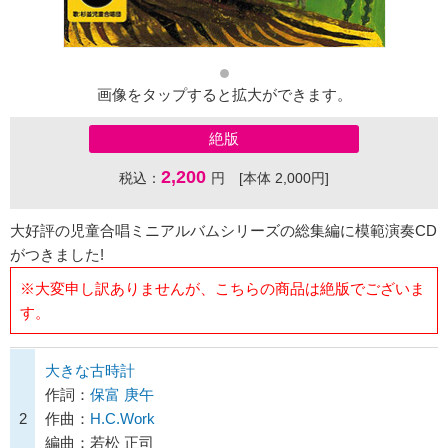
画像をタップすると拡大ができます。
絶版
2,200
税込：
円 [本体 2,000円]
大好評の児童合唱ミニアルバムシリーズの総集編に模範演奏CD
がつきました!
※大変申し訳ありませんが、こちらの商品は絶版でございま
す。
大きな古時計
作詞：
保富 庚午
2
作曲：
H.C.Work
編曲：若松 正司