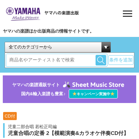
ヤマハの楽譜ほか出版商品の情報サイトです。
条件を追加
ヤマハの楽譜通販サイト
国内&輸入楽譜も豊富♪
★
★
キャンペーン実施中
CD付
児童二部合唱 若松正司編
児童合唱の定番 2【模範演奏&カラオケ伴奏CD付】