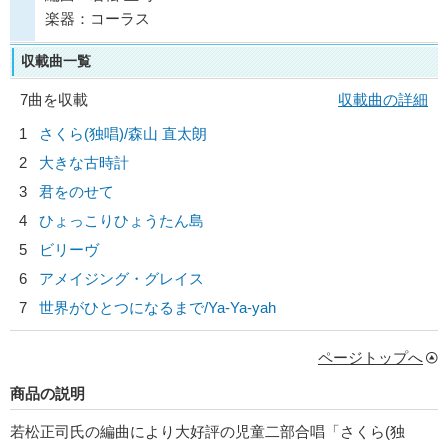
楽器：コーラス
収載曲一覧
7曲を収載
収載曲の詳細
1
さくら(独唱)/
森山 直太朗
2
大きな古時計
3
君をのせて
4
ひょっこりひょうたん島
5
ビリーヴ
6
アメイジング・グレイス
7
世界がひとつになるまで/
Ya-Ya-yah
ページトップへ
商品の説明
若松正司氏の編曲により大好評の児童二部合唱「さくら(独