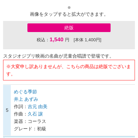
画像をタップすると拡大ができます。
絶版
1,540
税込：
円 [本体 1,400円]
スタジオジブリ映画の名曲が児童合唱譜で登場です。
※大変申し訳ありませんが、こちらの商品は絶版でございま
す。
めぐる季節
井上 あずみ
作詞：
吉元 由美
5
作曲：
久石 譲
楽器：コーラス
グレード：初級