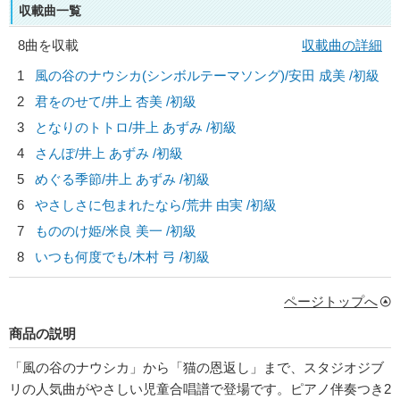
収載曲一覧
8曲を収載
収載曲の詳細
1
風の谷のナウシカ(シンボルテーマソング)/
安田 成美
/初級
2
君をのせて/
井上 杏美
/初級
3
となりのトトロ/
井上 あずみ
/初級
4
さんぽ/
井上 あずみ
/初級
5
めぐる季節/
井上 あずみ
/初級
6
やさしさに包まれたなら/
荒井 由実
/初級
7
もののけ姫/
米良 美一
/初級
8
いつも何度でも/
木村 弓
/初級
ページトップへ
商品の説明
「風の谷のナウシカ」から「猫の恩返し」まで、スタジオジブ
リの人気曲がやさしい児童合唱譜で登場です。ピアノ伴奏つき2