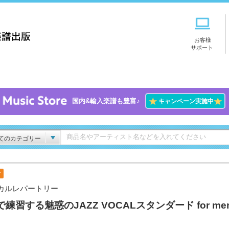
お客様
サポート
★
★
国内&輸入楽譜も豊富♪
キャンペーン実施中
てのカテゴリー
付
カルレパートリー
で練習する魅惑のJAZZ VOCALスタンダード for me