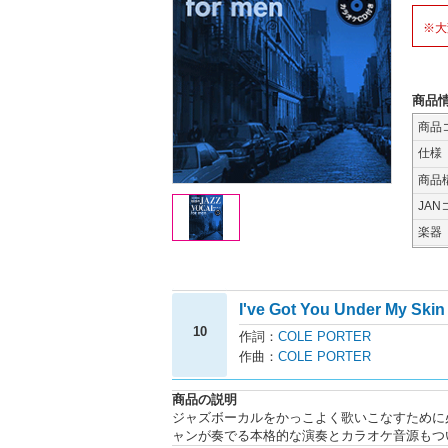
※大
商品
商品
仕様
商品
JAN
楽器
I've Got You Under My Skin
10
作詞：
COLE PORTER
作曲：
COLE PORTER
商品の説明
ジャズボーカルをかっこよく歌いこなすために
ャンが奏でる本格的な演奏とカラオケ音源もつ