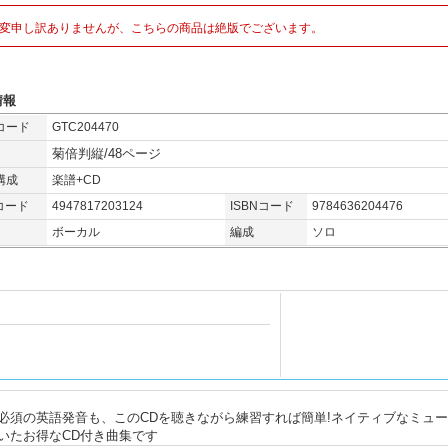
変申し訳ありませんが、こちらの商品は絶版でございます。
情報
コード
GTC204470
菊倍判縦/48ページ
構成
楽譜+CD
コード
4947817203124
ISBNコード
9784636204476
ボーカル
編成
ソロ
必須の英語発音も、このCDを聴きながら練習すれば簡単!ネイティブなミュ
いたお得なCD付き曲集です