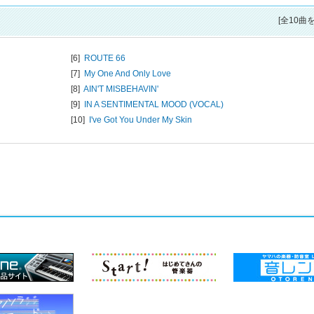
[全10曲
[6]
ROUTE 66
[7]
My One And Only Love
[8]
AIN'T MISBEHAVIN'
[9]
IN A SENTIMENTAL MOOD (VOCAL)
[10]
I've Got You Under My Skin