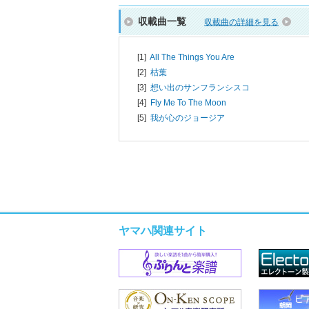
収載曲一覧
収載曲の詳細を見る
[1]
All The Things You Are
[2]
枯葉
[3]
想い出のサンフランシスコ
[4]
Fly Me To The Moon
[5]
我が心のジョージア
ヤマハ関連サイト