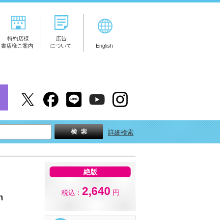
特約店様
広告
書店様ご案内
について
English
詳細検索
絶版
2,640
税込：
円
n