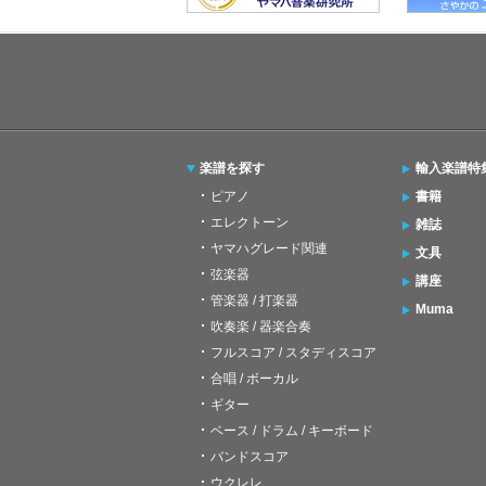
楽譜を探す
輸入楽譜特
ピアノ
書籍
エレクトーン
雑誌
ヤマハグレード関連
文具
弦楽器
講座
管楽器 / 打楽器
Muma
吹奏楽 / 器楽合奏
フルスコア / スタディスコア
合唱 / ボーカル
ギター
ベース / ドラム / キーボード
バンドスコア
ウクレレ