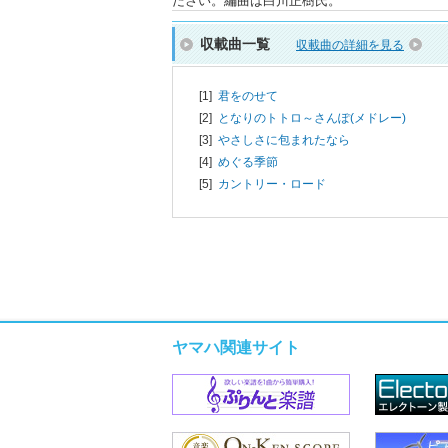
ださい。編曲は白川正樹氏。
収載曲一覧
収載曲の詳細を見る
[1]
君をのせて
[2]
となりのトトロ～さんぽ(メドレー)
[3]
やさしさに包まれたなら
[4]
めぐる季節
[5]
カントリー・ロード
ヤマハ関連サイト