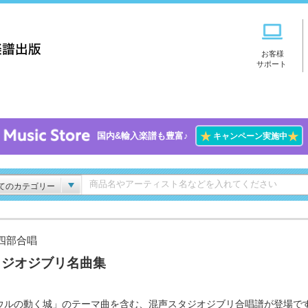
お客様
サポート
★
★
国内&輸入楽譜も豊富♪
キャンペーン実施中
てのカテゴリー
四部合唱
タジオジブリ名曲集
ウルの動く城」のテーマ曲を含む、混声スタジオジブリ合唱譜が登場で