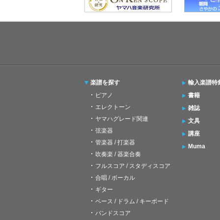
楽譜を探す
輸入楽譜特
ピアノ
書籍
エレクトーン
雑誌
ヤマハグレード関連
文具
弦楽器
講座
管楽器 / 打楽器
Muma
吹奏楽 / 器楽合奏
フルスコア / スタディスコア
合唱 / ボーカル
ギター
ベース / ドラム / キーボード
バンドスコア