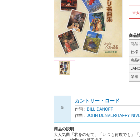
※大
商品
商品
仕様
商品
JAN
楽器
カントリー・ロード
5
作詞：
BILL DANOFF
作曲：
JOHN DENVER/TAFFY NIV
商品の説明
大人気曲「君をのせて」「いつも何度でも」「