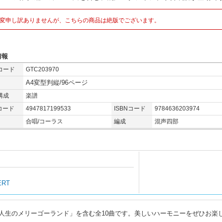
変申し訳ありませんが、こちらの商品は絶版でございます。
情報
コード
GTC203970
A4変型判縦/96ページ
構成
楽譜
コード
4947817199533
ISBNコード
9784636203974
合唱/コーラス
編成
混声四部
ERT
人生のメリーゴーランド」を含む全10曲です。美しいハーモニーをぜひお楽