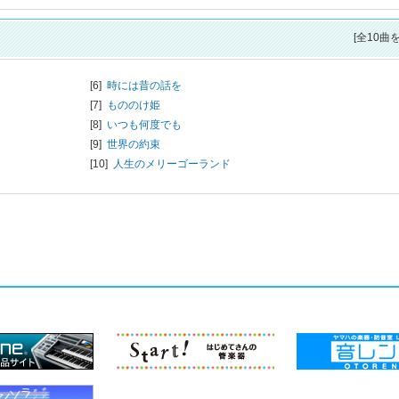
[全10曲
[6]
時には昔の話を
[7]
もののけ姫
[8]
いつも何度でも
[9]
世界の約束
[10]
人生のメリーゴーランド