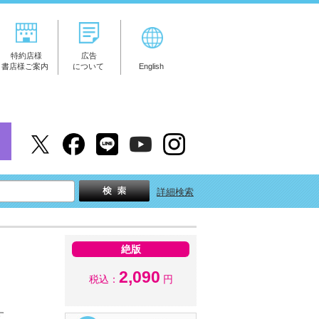
特約店様
広告
書店様ご案内
について
English
詳細検索
絶版
2,090
税込：
円
す