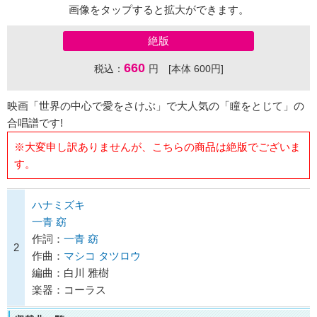
画像をタップすると拡大ができます。
絶版
660
税込：
円 [本体 600円]
映画「世界の中心で愛をさけぶ」で大人気の「瞳をとじて」の
合唱譜です!
※大変申し訳ありませんが、こちらの商品は絶版でございま
す。
ハナミズキ
一青 窈
作詞：
一青 窈
2
作曲：
マシコ タツロウ
編曲：白川 雅樹
楽器：コーラス