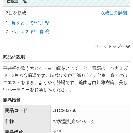
収載曲一覧
2曲を収載
収載曲の詳細
1
瞳をとじて/
平井 堅
2
ハナミズキ/
一青 窈
ページトップへ
商品の説明
平井堅の歌う大ヒット曲「瞳をとじて」と一青窈の「ハナミズ
キ」2曲の合唱譜です。編成は女声三部+ピアノ伴奏。多くのリ
クエストを頂き、ようやく登場です。編曲は白川雅樹氏。美し
いハーモニーをお楽しみください。
商品情報
商品コード
GTC203750
仕様
A4変型判縦/24ページ
商品構成
楽譜