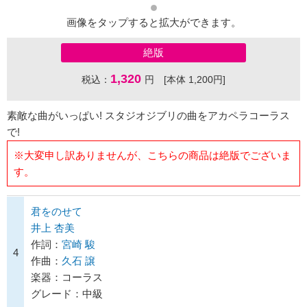
画像をタップすると拡大ができます。
絶版
1,320
税込：
円 [本体 1,200円]
素敵な曲がいっぱい! スタジオジブリの曲をアカペラコーラス
で!
※大変申し訳ありませんが、こちらの商品は絶版でございま
す。
君をのせて
井上 杏美
作詞：
宮崎 駿
4
作曲：
久石 譲
楽器：コーラス
グレード：中級