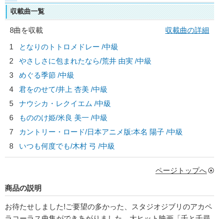
収載曲一覧
8曲を収載
収載曲の詳細
1
となりのトトロメドレー /中級
2
やさしさに包まれたなら/
荒井 由実
/中級
3
めぐる季節 /中級
4
君をのせて/
井上 杏美
/中級
5
ナウシカ・レクイエム /中級
6
もののけ姫/
米良 美一
/中級
7
カントリー・ロード/
日本アニメ版:本名 陽子
/中級
8
いつも何度でも/
木村 弓
/中級
ページトップへ
商品の説明
お待たせしました!ご要望の多かった、スタジオジブリのアカペ
ラコーラス曲集ができあがりました。大ヒット映画「千と千尋