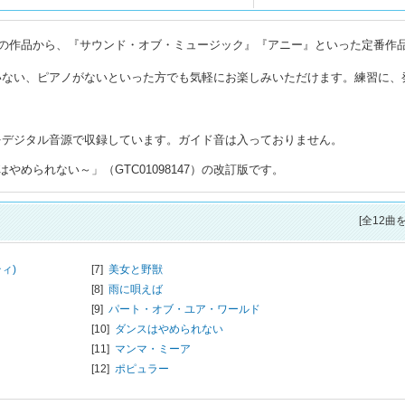
の作品から、『サウンド・オブ・ミュージック』『アニー』といった定番作
いない、ピアノがないといった方でも気軽にお楽しみいただけます。練習に、
をデジタル音源で収録しています。ガイド音は入っておりません。
められない～」（GTC01098147）の改訂版です。
[全12曲
ィ)
[7]
美女と野獣
[8]
雨に唄えば
[9]
パート・オブ・ユア・ワールド
[10]
ダンスはやめられない
[11]
マンマ・ミーア
[12]
ポピュラー