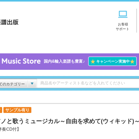
お客様
サポート
★
★
国内&輸入楽譜も豊富♪
キャンペーン実施中
てのカテゴリー
付
サンプル有り
アノと歌うミュージカル～自由を求めて(ウィキッド)
伴奏CD付】