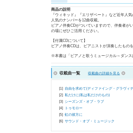
商品の説明
『ウィキッド』『エリザベート』など近年人気
人気のナンバーを12曲収載。
ピアノ伴奏CDがついていますので、伴奏者が
の場にぜひご活用ください。
【付属CDについて】
ピアノ伴奏CDは、ピアニストが演奏したもの
※本書は「ピアノと歌うミュージカル～ダンスはや
収載曲一覧
収載曲の詳細を見る
[1]
自由を求めて(ディファイング・グラヴィテ
[2]
私だけに(私は私だけのもの)
[3]
シーズンズ・オブ・ラブ
[4]
トゥモロー
[5]
虹の彼方に
[6]
サウンド・オブ・ミュージック