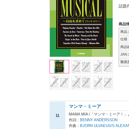
話題
商品
商品
仕様
商品
JAN
難易
マンマ・ミーア
MAMA MIA /「マンマ・ミーア！
11
作詞：
BENNY ANDERSSON
作曲：
BJORN ULVAEUS/S ALEXA