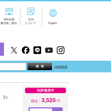
特約店様
広告
書店様ご案内
について
English
詳細検索
好評発売中
～
【ピ
3,520
税込：
円