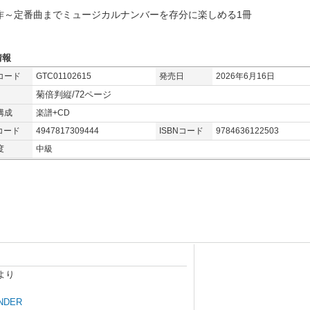
作～定番曲までミュージカルナンバーを存分に楽しめる1冊
情報
コード
GTC01102615
発売日
2026年6月16日
菊倍判縦/72ページ
構成
楽譜+CD
コード
4947817309444
ISBNコード
9784636122503
度
中級
」より
NDER