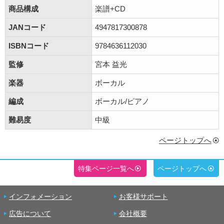
商品構成
楽譜+CD
JANコード
4947817300878
ISBNコード
9784636112030
監修
宮本 益光
楽器
ボーカル
編成
ボーカル/ピアノ
難易度
中級
ページトップへ
特集ページ一覧へ
ページトップへ
インフォメーション
お客様サポート
広告について
会社概要