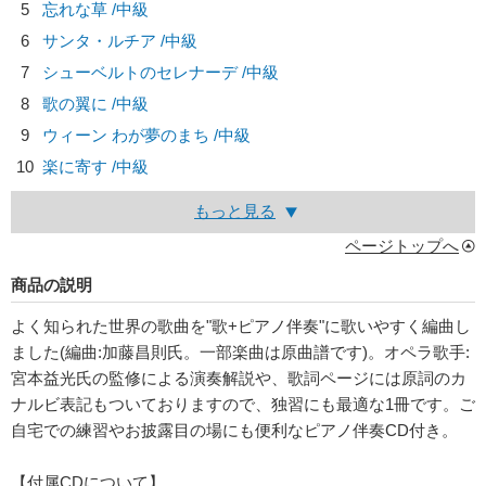
5
忘れな草 /中級
6
サンタ・ルチア /中級
7
シューベルトのセレナーデ /中級
8
歌の翼に /中級
9
ウィーン わが夢のまち /中級
10
楽に寄す /中級
もっと見る
ページトップへ
商品の説明
よく知られた世界の歌曲を"歌+ピアノ伴奏"に歌いやすく編曲し
ました(編曲:加藤昌則氏。一部楽曲は原曲譜です)。オペラ歌手:
宮本益光氏の監修による演奏解説や、歌詞ページには原詞のカ
ナルビ表記もついておりますので、独習にも最適な1冊です。ご
自宅での練習やお披露目の場にも便利なピアノ伴奏CD付き。
【付属CDについて】