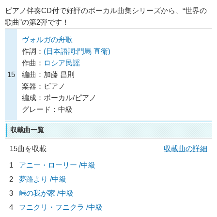
ピアノ伴奏CD付で好評のボーカル曲集シリーズから、“世界の
歌曲”の第2弾です！
ヴォルガの舟歌
作詞：
(日本語詞:門馬 直衛)
作曲：
ロシア民謡
15
編曲：加藤 昌則
楽器：ピアノ
編成：ボーカル/ピアノ
グレード：中級
収載曲一覧
15曲を収載
収載曲の詳細
1
アニー・ローリー /中級
2
夢路より /中級
3
峠の我が家 /中級
4
フニクリ・フニクラ /中級