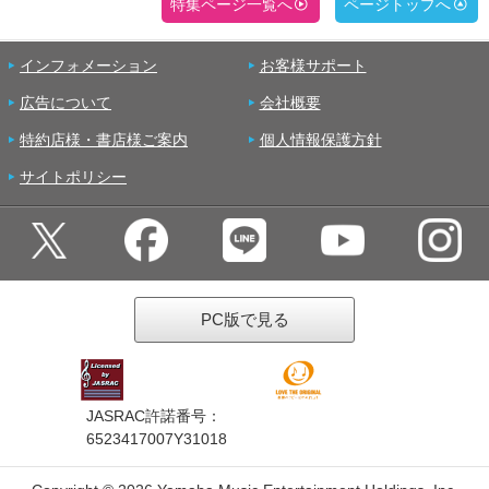
特集ページ一覧へ
ページトップへ
インフォメーション
お客様サポート
広告について
会社概要
特約店様・書店様ご案内
個人情報保護方針
サイトポリシー
PC版で見る
JASRAC許諾番号：
6523417007Y31018