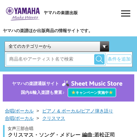
ヤマハの楽譜ほか出版商品の情報サイトです。
条件を追加
ヤマハの楽譜通販サイト
国内&輸入楽譜も豊富♪
★
★
キャンペーン実施中
合唱/ボーカル
>
ピアノ & ボーカル/ピアノ弾き語り
合唱/ボーカル
>
クリスマス
女声三部合唱
クリスマス・ソング・メドレー 編曲:若松正司