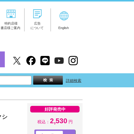
特約店様
広告
書店様ご案内
について
English
詳細検索
好評発売中
クシ
2,530
税込：
円