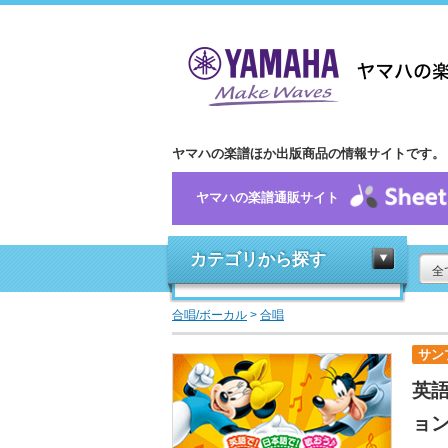
ヤマハの楽譜ほか出版商品の情報サイトです。
ヤマハの楽譜通販サイト
カテゴリから探す
全
合唱/ボーカル
>
合唱
サン
英
ョ