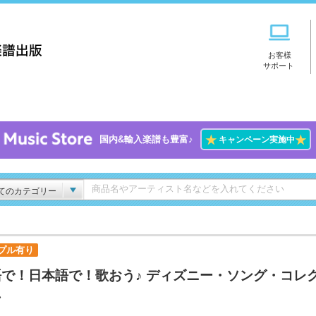
お客様
サポート
★
★
国内&輸入楽譜も豊富♪
キャンペーン実施中
てのカテゴリー
プル有り
語で！日本語で！歌おう♪ ディズニー・ソング・コレ
ン