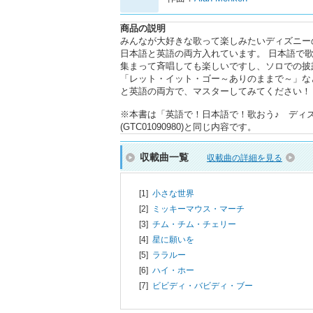
商品の説明
みんなが大好きな歌って楽しみたいディズニー
日本語と英語の両方入れています。 日本語で
集まって斉唱しても楽しいですし、ソロでの披
「レット・イット・ゴー～ありのままで～」な
と英語の両方で、マスターしてみてください！
※本書は「英語で！日本語で！歌おう♪ ディ
(GTC01090980)と同じ内容です。
収載曲一覧
収載曲の詳細を見る
[1]
小さな世界
[2]
ミッキーマウス・マーチ
[3]
チム・チム・チェリー
[4]
星に願いを
[5]
ララルー
[6]
ハイ・ホー
[7]
ビビディ・バビディ・ブー