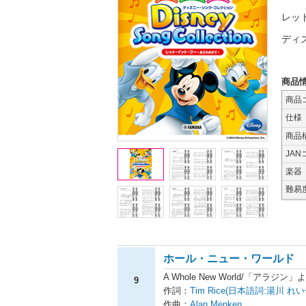
レッ
ディ
商品
商品
仕様
商品
JAN
楽器
難易
ホール・ニュー・ワールド
A Whole New World/「アラジン」
9
作詞：
Tim Rice(日本語詞:湯川 れい
作曲：
Alan Menken