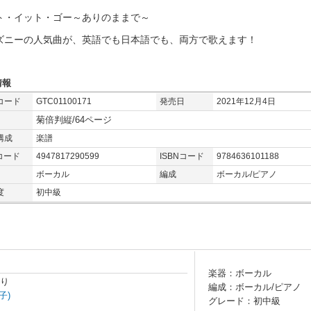
ト・イット・ゴー～ありのままで～
ズニーの人気曲が、英語でも日本語でも、両方で歌えます！
情報
コード
GTC01100171
発売日
2021年12月4日
菊倍判縦/64ページ
構成
楽譜
コード
4947817290599
ISBNコード
9784636101188
ボーカル
編成
ボーカル/ピアノ
度
初中級
楽器：ボーカル
より
編成：ボーカル/ピアノ
子)
グレード：初中級