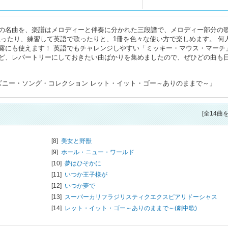
の名曲を、楽譜はメロディーと伴奏に分かれた三段譜で、メロディー部分の
歌ったり、練習して英語で歌ったりと、1冊を色々な使い方で楽しめます。 何
露にも使えます！ 英語でもチャレンジしやすい「ミッキー・マウス・マーチ
ど、レパートリーにしておきたい曲ばかりを集めましたので、ぜひどの曲も
ズニー・ソング・コレクション レット・イット・ゴー～ありのままで～」
[全14曲
[8]
美女と野獣
[9]
ホール・ニュー・ワールド
[10]
夢はひそかに
[11]
いつか王子様が
[12]
いつか夢で
[13]
スーパーカリフラジリスティクエクスピアリドーシャス
[14]
レット・イット・ゴー～ありのままで～(劇中歌)