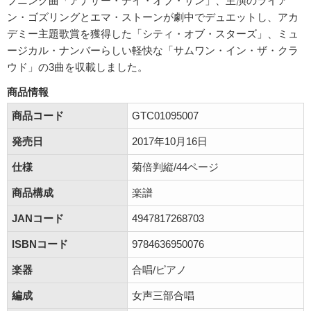
プニング曲「アナザー・デイ・オブ・サン」、主演のライア
ン・ゴズリングとエマ・ストーンが劇中でデュエットし、アカ
デミー主題歌賞を獲得した「シティ・オブ・スターズ」、ミュ
ージカル・ナンバーらしい軽快な「サムワン・イン・ザ・クラ
ウド」の3曲を収載しました。
商品情報
商品コード
GTC01095007
発売日
2017年10月16日
仕様
菊倍判縦/44ページ
商品構成
楽譜
JANコード
4947817268703
ISBNコード
9784636950076
楽器
合唱/ピアノ
編成
女声三部合唱