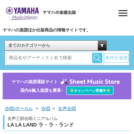
ヤマハの楽譜ほか出版商品の情報サイトです。
条件を追加
ヤマハの楽譜通販サイト
国内&輸入楽譜も豊富♪
★
★
キャンペーン実施中
合唱/ボーカル
>
合唱
>
女声合唱
女声三部合唱ミニアルバム
LA LA LAND ラ・ラ・ランド