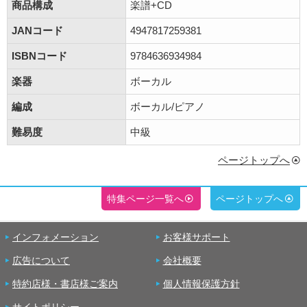
商品構成
楽譜+CD
JANコード
4947817259381
ISBNコード
9784636934984
楽器
ボーカル
編成
ボーカル/ピアノ
難易度
中級
ページトップへ
特集ページ一覧へ
ページトップへ
インフォメーション
お客様サポート
広告について
会社概要
特約店様・書店様ご案内
個人情報保護方針
サイトポリシー