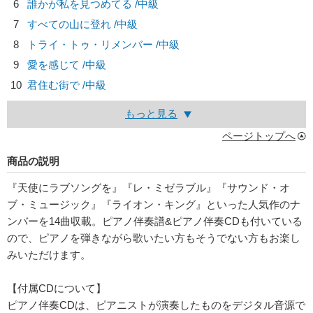
6
誰かが私を見つめてる /中級
7
すべての山に登れ /中級
8
トライ・トゥ・リメンバー /中級
9
愛を感じて /中級
10
君住む街で /中級
もっと見る
ページトップへ
商品の説明
『天使にラブソングを』『レ・ミゼラブル』『サウンド・オ
ブ・ミュージック』『ライオン・キング』といった人気作のナ
ンバーを14曲収載。ピアノ伴奏譜&ピアノ伴奏CDも付いている
ので、ピアノを弾きながら歌いたい方もそうでない方もお楽し
みいただけます。
【付属CDについて】
ピアノ伴奏CDは、ピアニストが演奏したものをデジタル音源で