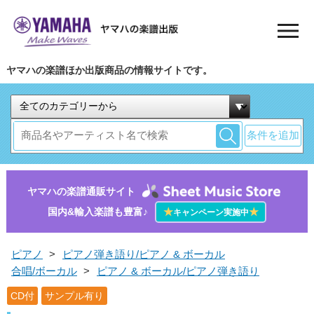
ヤマハの楽譜ほか出版商品の情報サイトです。
条件を追加
ヤマハの楽譜通販サイト
国内&輸入楽譜も豊富♪
★
★
キャンペーン実施中
ピアノ
>
ピアノ弾き語り/ピアノ & ボーカル
合唱/ボーカル
>
ピアノ & ボーカル/ピアノ弾き語り
CD付
サンプル有り