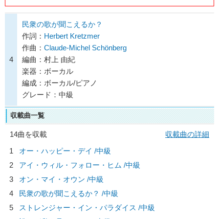
民衆の歌が聞こえるか？
作詞：
Herbert Kretzmer
作曲：
Claude-Michel Schönberg
4
編曲：村上 由紀
楽器：ボーカル
編成：ボーカル/ピアノ
グレード：中級
収載曲一覧
14曲を収載
収載曲の詳細
1
オー・ハッピー・デイ /中級
2
アイ・ウィル・フォロー・ヒム /中級
3
オン・マイ・オウン /中級
4
民衆の歌が聞こえるか？ /中級
5
ストレンジャー・イン・パラダイス /中級