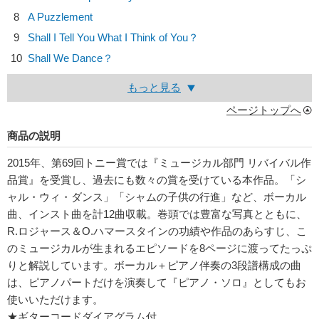
8
A Puzzlement
9
Shall I Tell You What I Think of You？
10
Shall We Dance？
もっと見る
ページトップへ
商品の説明
2015年、第69回トニー賞では『ミュージカル部門 リバイバル作
品賞』を受賞し、過去にも数々の賞を受けている本作品。「シ
ャル・ウィ・ダンス」「シャムの子供の行進」など、ボーカル
曲、インスト曲を計12曲収載。巻頭では豊富な写真とともに、
R.ロジャース＆O.ハマースタインの功績や作品のあらすじ、こ
のミュージカルが生まれるエピソードを8ページに渡ってたっぷ
りと解説しています。ボーカル＋ピアノ伴奏の3段譜構成の曲
は、ピアノパートだけを演奏して『ピアノ・ソロ』としてもお
使いいただけます。
★ギターコードダイアグラム付。