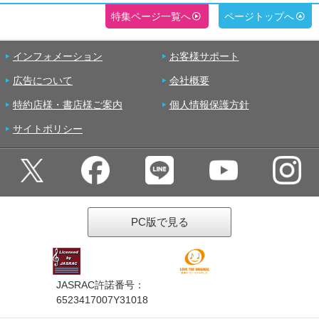
特集ページ一覧へ
ページトップへ
インフォメーション
お客様サポート
広告について
会社概要
特約店様・書店様ご案内
個人情報保護方針
サイトポリシー
PC版で見る
JASRAC許諾番号：
6523417007Y31018