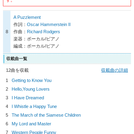
A Puzzlement
作詞：
Oscar Hammerstein II
8
作曲：
Richard Rodgers
楽器：ボーカル/ピアノ
編成：ボーカル/ピアノ
収載曲一覧
12曲を収載
収載曲の詳細
1
Getting to Know You
2
Hello,Young Lovers
3
I Have Dreamed
4
I Whistle a Happy Tune
5
The March of the Siamese Children
6
My Lord and Master
7
Western People Funny