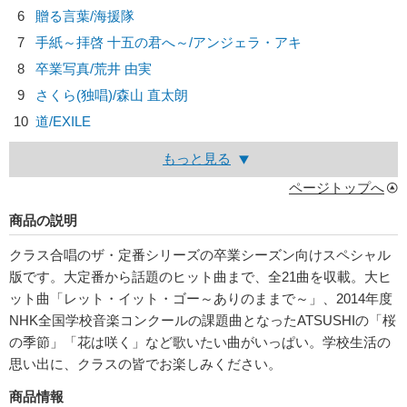
6
贈る言葉/
海援隊
7
手紙～拝啓 十五の君へ～/
アンジェラ・アキ
8
卒業写真/
荒井 由実
9
さくら(独唱)/
森山 直太朗
10
道/
EXILE
もっと見る
ページトップへ
商品の説明
クラス合唱のザ・定番シリーズの卒業シーズン向けスペシャル
版です。大定番から話題のヒット曲まで、全21曲を収載。大ヒ
ット曲「レット・イット・ゴー～ありのままで～」、2014年度
NHK全国学校音楽コンクールの課題曲となったATSUSHIの「桜
の季節」「花は咲く」など歌いたい曲がいっぱい。学校生活の
思い出に、クラスの皆でお楽しみください。
商品情報