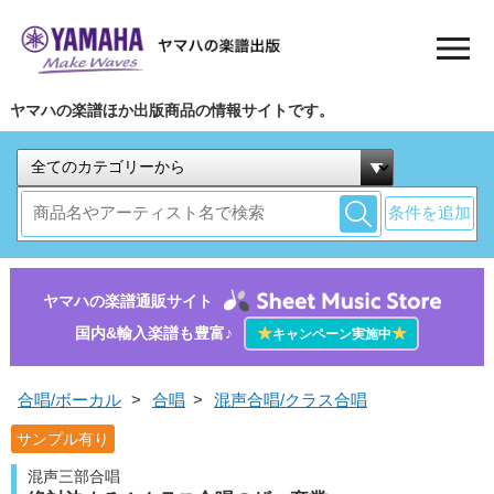
ヤマハの楽譜ほか出版商品の情報サイトです。
条件を追加
ヤマハの楽譜通販サイト
国内&輸入楽譜も豊富♪
★
★
キャンペーン実施中
合唱/ボーカル
>
合唱
>
混声合唱/クラス合唱
サンプル有り
混声三部合唱