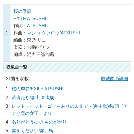
桜の季節
EXILE ATSUSHI
作詞：
ATSUSHI
1
作曲：
マシコ タツロウ/ATSUSHI
編曲：森乃 リコ
楽器：合唱/ピアノ
編成：混声三部合唱
収載曲一覧
21曲を収載
収載曲の詳細
1
桜の季節/
EXILE ATSUSHI
2
若者たち/
森山 直太朗
3
レット・イット・ゴー～ありのままで～(劇中歌)/
映画『ア
ナと雪の女王』より
4
ありがとう/
いきものがかり
5
翼をください/
赤い鳥