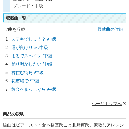
グレード：中級
収載曲一覧
7曲を収載
収載曲の詳細
1
ステキでしょう？ /中級
2
運が良けりゃ /中級
3
まるでスペイン /中級
4
踊り明かしたい /中級
5
君住む街角 /中級
6
花市場で /中級
7
教会へまっしぐら /中級
ページトップへ
商品の説明
編曲はピアニスト・倉本裕基氏こと北野實氏。素敵なアレンジ