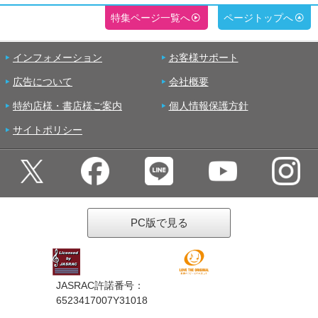
特集ページ一覧へ
ページトップへ
インフォメーション
お客様サポート
広告について
会社概要
特約店様・書店様ご案内
個人情報保護方針
サイトポリシー
PC版で見る
JASRAC許諾番号：
6523417007Y31018