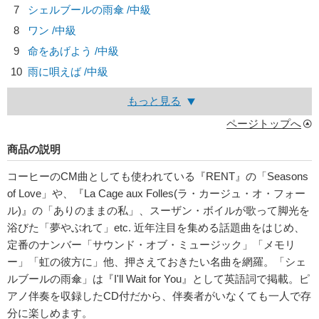
7
シェルブールの雨傘 /中級
8
ワン /中級
9
命をあげよう /中級
10
雨に唄えば /中級
もっと見る
ページトップへ
商品の説明
コーヒーのCM曲としても使われている『RENT』の「Seasons
of Love」や、『La Cage aux Folles(ラ・カージュ・オ・フォー
ル)』の「ありのままの私」、スーザン・ボイルが歌って脚光を
浴びた「夢やぶれて」etc. 近年注目を集める話題曲をはじめ、
定番のナンバー「サウンド・オブ・ミュージック」「メモリ
ー」「虹の彼方に」他、押さえておきたい名曲を網羅。「シェ
ルブールの雨傘」は『I'll Wait for You』として英語詞で掲載。ピ
アノ伴奏を収録したCD付だから、伴奏者がいなくても一人で存
分に楽しめます。