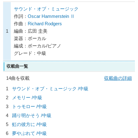
サウンド・オブ・ミュージック
作詞：
Oscar Hammerstein Ⅱ
作曲：
Richard Rodgers
1
編曲：広田 圭美
楽器：ボーカル
編成：ボーカル/ピアノ
グレード：中級
収載曲一覧
14曲を収載
収載曲の詳細
1
サウンド・オブ・ミュージック /中級
2
メモリー /中級
3
トゥモロー /中級
4
踊り明かそう /中級
5
虹の彼方に /中級
6
夢やぶれて /中級