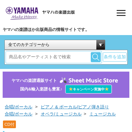
ヤマハの楽譜ほか出版商品の情報サイトです。
条件を追加
ヤマハの楽譜通販サイト
国内&輸入楽譜も豊富♪
★
★
キャンペーン実施中
合唱/ボーカル
>
ピアノ & ボーカル/ピアノ弾き語り
合唱/ボーカル
>
オペラ/ミュージカル
>
ミュージカル
CD付