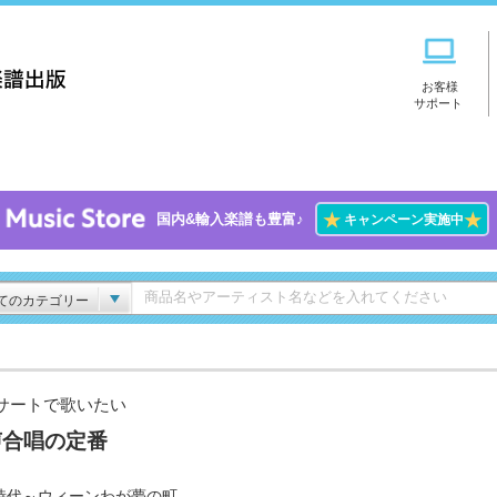
お客様
サポート
★
★
国内&輸入楽譜も豊富♪
キャンペーン実施中
てのカテゴリー
サートで歌いたい
声合唱の定番
時代～ウィーンわが夢の町