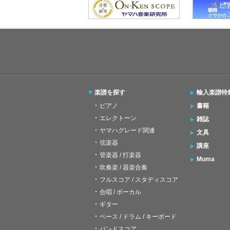
楽譜を探す
輸入楽譜特
ピアノ
書籍
エレクトーン
雑誌
ヤマハグレード関連
文具
弦楽器
講座
管楽器 / 打楽器
Muma
吹奏楽 / 器楽合奏
フルスコア / スタディスコア
合唱 / ボーカル
ギター
ベース / ドラム / キーボード
バンドスコア