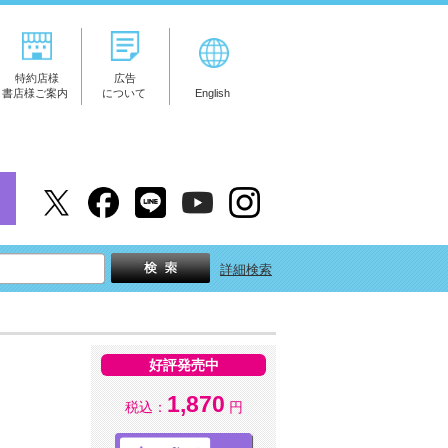
特約店様
広告
書店様ご案内
について
English
詳細検索
好評発売中
1,870
税込：
円