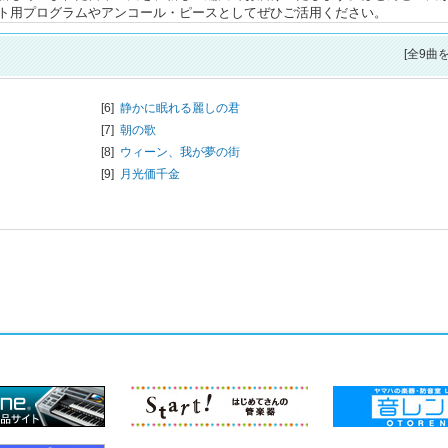
ト用プログラムやアンコール・ピースとしてぜひご活用ください。
[全9曲
[6]
静かに眠れる麗しの君
[7]
朝の歌
[8]
ウィーン、我が夢の街
[9]
月光価千金