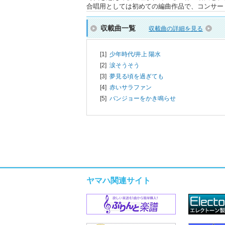
合唱用としては初めての編曲作品で、コンサー
収載曲一覧
収載曲の詳細を見る
[1]
少年時代/
井上 陽水
[2]
涙そうそう
[3]
夢見る頃を過ぎても
[4]
赤いサラファン
[5]
バンジョーをかき鳴らせ
ヤマハ関連サイト