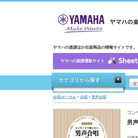
ヤマハの楽譜ほか出版商品の情報サイトです。
ヤマハの楽譜通販サイト
カテゴリから探す
全
合唱/ボーカル
>
合唱
>
男声合唱
コン
男
少年