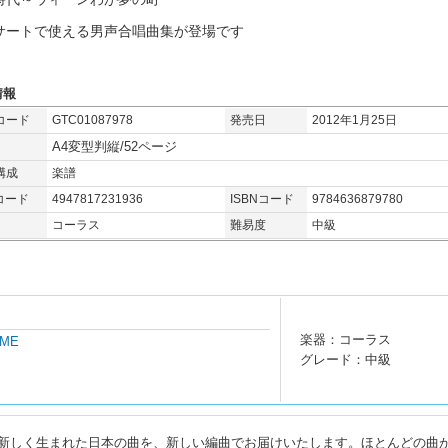
サートで使える男声合唱曲集が登場です
情報
コード
GTC01087978
発売日
2012年1月25日
A4変型判縦/52ページ
構成
楽譜
コード
4947817231936
ISBNコード
9784636879780
コーラス
難易度
中級
楽器：コーラス
OME
グレード：中級
新しく生まれた日本の曲を、新しい編曲でお届けいたします。ほとんどの曲