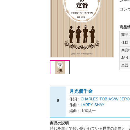
コン
商品
商品
仕様
商品
JAN
楽器
月光価千金
作詞：
CHARLES TOBIAS/W JER
9
作曲：
LARRY SHAY
編曲：山室紘一
商品の説明
時代を超えて歌い継がれている世界の名曲と、