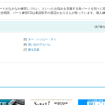
ートがなかなか練習しづらい、といったお悩みを克服する各パートを別々に
童合唱団、パート練習CDは童謡歌手の渡辺かおりさんが歌っています。個人
[全7曲
[5]
オー・ハッピー・ディ
[6]
思い出のアルバム
[7]
贈る言葉