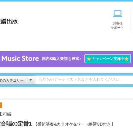
お客様
サポート
★
★
国内&輸入楽譜も豊富♪
キャンペーン実施中
てのカテゴリー
付
正司編
合唱の定番1
【模範演奏&カラオケ&パート練習CD付き】