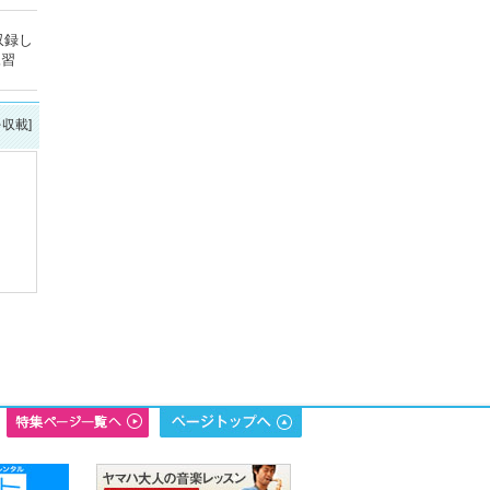
収録し
練習
を収載]