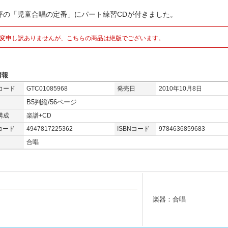
評の「児童合唱の定番」にパート練習CDが付きました。
変申し訳ありませんが、こちらの商品は絶版でございます。
情報
コード
GTC01085968
発売日
2010年10月8日
B5判縦/56ページ
構成
楽譜+CD
コード
4947817225362
ISBNコード
9784636859683
合唱
楽器：合唱