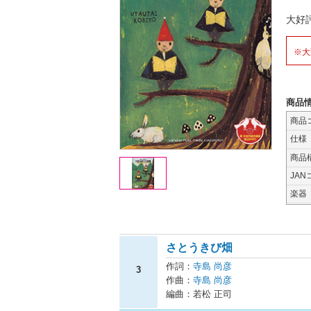
大好
※大
商品
商品
仕様
商品
JAN
楽器
さとうきび畑
作詞：
寺島 尚彦
3
作曲：
寺島 尚彦
編曲：若松 正司