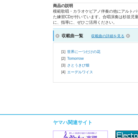
商品の説明
模範歌唱・カラオケピアノ伴奏の他にアルトパ
た練習CDが付いています。合唱演奏は杉並児
に、指導に、ぜひご活用ください。
収載曲一覧
収載曲の詳細を見る
[1]
世界に一つだけの花
[2]
Tomorrow
[3]
さとうきび畑
[4]
エーデルワイス
ヤマハ関連サイト