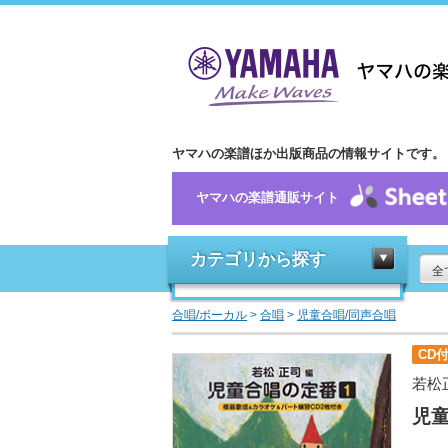
ヤマハの楽譜ほか出版商品の情報サイトです。
ヤマハの楽譜通販サイト
カテゴリから探す
全
合唱/ボーカル
>
合唱
>
児童合唱/同声合唱
CD
若松
児童