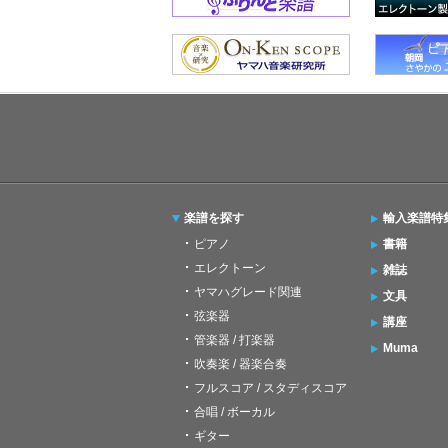
楽譜を探す
輸入楽譜特
ピアノ
書籍
エレクトーン
雑誌
ヤマハグレード関連
文具
弦楽器
講座
管楽器 / 打楽器
Muma
吹奏楽 / 器楽合奏
フルスコア / スタディスコア
合唱 / ボーカル
ギター