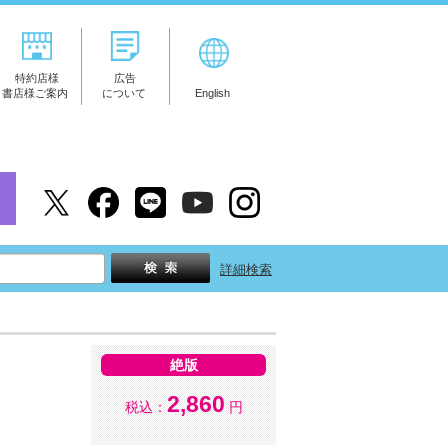
特約店様
広告
書店様ご案内
について
English
詳細検索
絶版
2,860
税込：
円