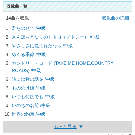
収載曲一覧
14曲を収載
収載曲の詳細
1
君をのせて /中級
2
さんぽ～となりのトトロ（メドレー） /中級
3
やさしさに包まれたなら /中級
4
めぐる季節 /中級
5
カントリー・ロード (TAKE ME HOME,COUNTRY
ROADS) /中級
6
時には昔の話を /中級
7
もののけ姫 /中級
8
いつも何度でも /中級
9
いのちの名前 /中級
10
世界の約束 /中級
もっと見る