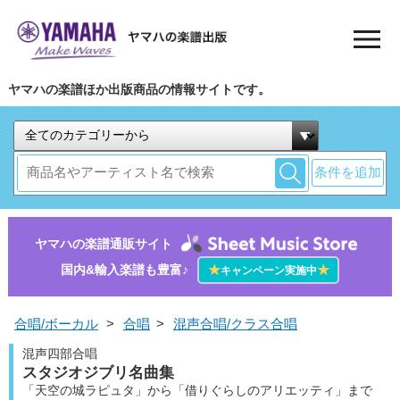
ヤマハの楽譜ほか出版商品の情報サイトです。
条件を追加
ヤマハの楽譜通販サイト
国内&輸入楽譜も豊富♪
★
★
キャンペーン実施中
合唱/ボーカル
>
合唱
>
混声合唱/クラス合唱
混声四部合唱
スタジオジブリ名曲集
「天空の城ラピュタ」から「借りぐらしのアリエッティ」まで