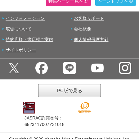
特集ページ一覧へ
ページトップへ
インフォメーション
お客様サポート
広告について
会社概要
特約店様・書店様ご案内
個人情報保護方針
サイトポリシー
PC版で見る
JASRAC許諾番号：
6523417007Y31018