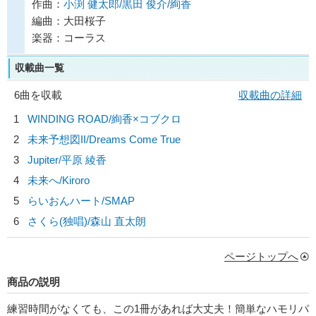
作曲：
小渕 健太郎/黒田 俊介/絢香
編曲：大田桜子
楽器：コーラス
収載曲一覧
6曲を収載
収載曲の詳細
1
WINDING ROAD/
絢香×コブクロ
2
未来予想図II/
Dreams Come True
3
Jupiter/
平原 綾香
4
未来へ/
Kiroro
5
らいおんハート/
SMAP
6
さくら(独唱)/
森山 直太朗
ページトップへ
商品の説明
練習時間がなくても、この1冊があれば大丈夫！簡単なハモリパ