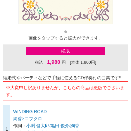
画像をタップすると拡大ができます。
絶版
1,980
税込：
円 [本体 1,800円]
結婚式やパーティなどで手軽に使えるCD伴奏付の曲集です!!
※大変申し訳ありませんが、こちらの商品は絶版でございま
す。
WINDING ROAD
絢香×コブクロ
作詞：
小渕 健太郎/黒田 俊介/絢香
1