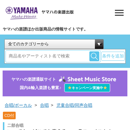
ヤマハの楽譜ほか出版商品の情報サイトです。
条件を追加
ヤマハの楽譜通販サイト
国内&輸入楽譜も豊富♪
★
★
キャンペーン実施中
合唱/ボーカル
>
合唱
>
児童合唱/同声合唱
CD付
二部合唱