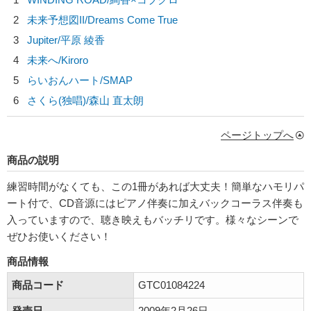
2
未来予想図II/
Dreams Come True
3
Jupiter/
平原 綾香
4
未来へ/
Kiroro
5
らいおんハート/
SMAP
6
さくら(独唱)/
森山 直太朗
ページトップへ
商品の説明
練習時間がなくても、この1冊があれば大丈夫！簡単なハモリパ
ート付で、CD音源にはピアノ伴奏に加えバックコーラス伴奏も
入っていますので、聴き映えもバッチリです。様々なシーンで
ぜひお使いください！
商品情報
商品コード
GTC01084224
発売日
2009年2月26日