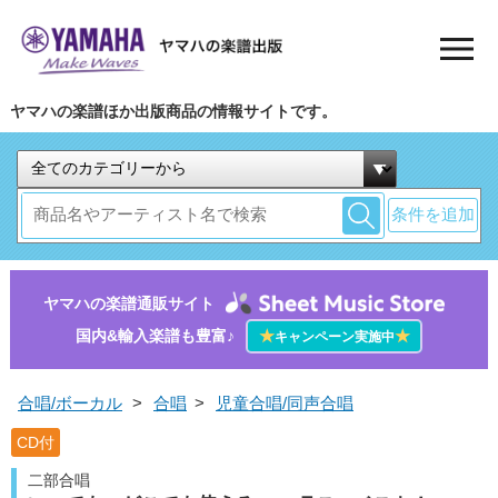
ヤマハの楽譜ほか出版商品の情報サイトです。
条件を追加
ヤマハの楽譜通販サイト
国内&輸入楽譜も豊富♪
★
★
キャンペーン実施中
合唱/ボーカル
>
合唱
>
児童合唱/同声合唱
CD付
二部合唱