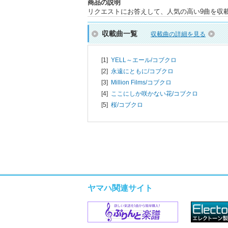
商品の説明
リクエストにお答えして、人気の高い9曲を収
収載曲一覧
収載曲の詳細を見る
[1]
YELL～エール/
コブクロ
[2]
永遠にともに/
コブクロ
[3]
Million Films/
コブクロ
[4]
ここにしか咲かない花/
コブクロ
[5]
桜/
コブクロ
ヤマハ関連サイト