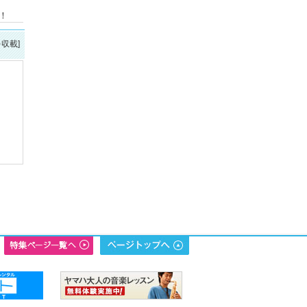
！
を収載]