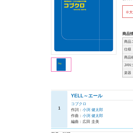
※大
商品
商品
仕様
商品
JAN
楽器
YELL～エール
コブクロ
1
作詞：
小渕 健太郎
作曲：
小渕 健太郎
編曲：広田 圭美