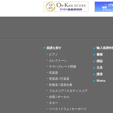
楽譜を探す
輸入楽譜特
ピアノ
書籍
エレクトーン
雑誌
ヤマハグレード関連
文具
弦楽器
講座
管楽器 / 打楽器
Muma
吹奏楽 / 器楽合奏
フルスコア / スタディスコア
合唱 / ボーカル
ギター
ベース / ドラム / キーボード