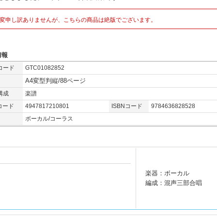
変申し訳ありませんが、こちらの商品は絶版でございます。
情報
コード
GTC01082852
A4変型判縦/88ページ
構成
楽譜
コード
4947817210801
ISBNコード
9784636828528
ボーカル/コーラス
楽器：ボーカル
編成：混声三部合唱