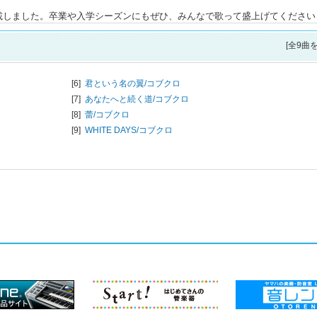
載しました。卒業や入学シーズンにもぜひ、みんなで歌って盛上げてください
[全9曲
[6]
君という名の翼/
コブクロ
[7]
あなたへと続く道/
コブクロ
[8]
蕾/
コブクロ
[9]
WHITE DAYS/
コブクロ