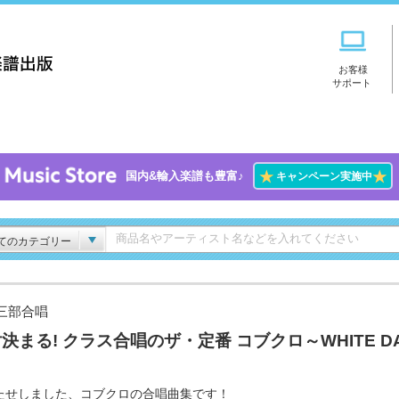
お客様
サポート
★
★
国内&輸入楽譜も豊富♪
キャンペーン実施中
てのカテゴリー
三部合唱
決まる! クラス合唱のザ・定番 コブクロ～WHITE DA
たせしました、コブクロの合唱曲集です！