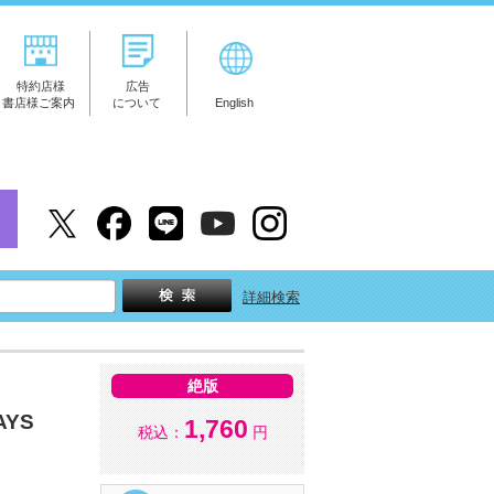
特約店様
広告
書店様ご案内
について
English
詳細検索
絶版
YS
1,760
税込：
円