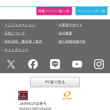
特集ページ一覧へ
ページトップへ
インフォメーション
お客様サポート
広告について
会社概要
特約店様・書店様ご案内
個人情報保護方針
サイトポリシー
PC版で見る
JASRAC許諾番号：
6523417007Y31018