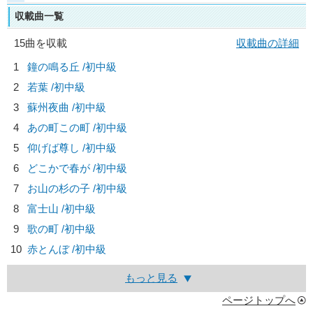
収載曲一覧
15曲を収載
収載曲の詳細
1
鐘の鳴る丘 /初中級
2
若葉 /初中級
3
蘇州夜曲 /初中級
4
あの町この町 /初中級
5
仰げば尊し /初中級
6
どこかで春が /初中級
7
お山の杉の子 /初中級
8
富士山 /初中級
9
歌の町 /初中級
10
赤とんぼ /初中級
もっと見る
ページトップへ