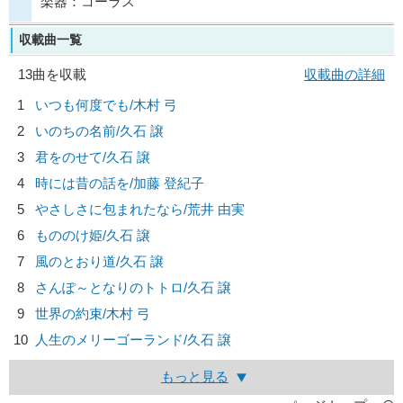
楽器：コーラス
収載曲一覧
13曲を収載
収載曲の詳細
1
いつも何度でも/
木村 弓
2
いのちの名前/
久石 譲
3
君をのせて/
久石 譲
4
時には昔の話を/
加藤 登紀子
5
やさしさに包まれたなら/
荒井 由実
6
もののけ姫/
久石 譲
7
風のとおり道/
久石 譲
8
さんぽ～となりのトトロ/
久石 譲
9
世界の約束/
木村 弓
10
人生のメリーゴーランド/
久石 譲
もっと見る