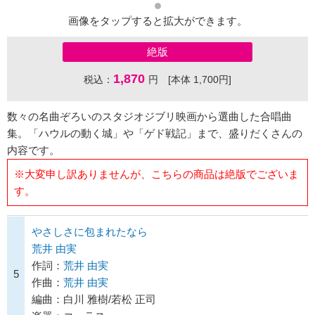
画像をタップすると拡大ができます。
絶版
1,870
税込：
円 [本体 1,700円]
数々の名曲ぞろいのスタジオジブリ映画から選曲した合唱曲
集。「ハウルの動く城」や「ゲド戦記」まで、盛りだくさんの
内容です。
※大変申し訳ありませんが、こちらの商品は絶版でございま
す。
やさしさに包まれたなら
荒井 由実
作詞：
荒井 由実
5
作曲：
荒井 由実
編曲：白川 雅樹/若松 正司