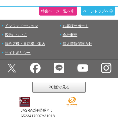
特集ページ一覧へ
ページトップへ
インフォメーション
お客様サポート
広告について
会社概要
特約店様・書店様ご案内
個人情報保護方針
サイトポリシー
PC版で見る
JASRAC許諾番号：
6523417007Y31018