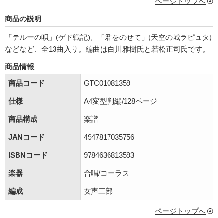
ページトップへ
商品の説明
「テルーの唄」(ゲド戦記)、「君をのせて」(天空の城ラピュタ)
などなど、全13曲入り。編曲は白川雅樹氏と若松正司氏です。
商品情報
商品コード
GTC01081359
仕様
A4変型判縦/128ページ
商品構成
楽譜
JANコード
4947817035756
ISBNコード
9784636813593
楽器
合唱/コーラス
編成
女声三部
ページトップへ