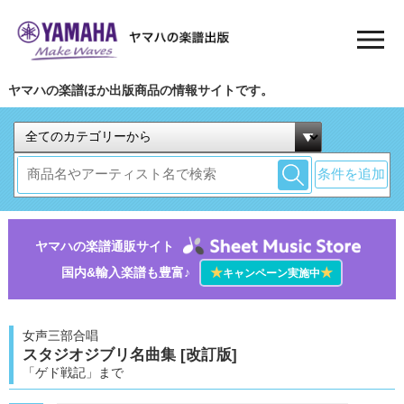
ヤマハの楽譜ほか出版商品の情報サイトです。
条件を追加
ヤマハの楽譜通販サイト
国内&輸入楽譜も豊富♪
★
★
キャンペーン実施中
女声三部合唱
スタジオジブリ名曲集 [改訂版]
「ゲド戦記」まで