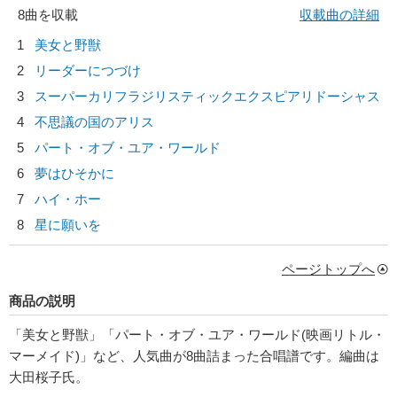
8曲を収載
収載曲の詳細
1
美女と野獣
2
リーダーにつづけ
3
スーパーカリフラジリスティックエクスピアリドーシャス
4
不思議の国のアリス
5
パート・オブ・ユア・ワールド
6
夢はひそかに
7
ハイ・ホー
8
星に願いを
ページトップへ
商品の説明
「美女と野獣」「パート・オブ・ユア・ワールド(映画リトル・
マーメイド)」など、人気曲が8曲詰まった合唱譜です。編曲は
大田桜子氏。