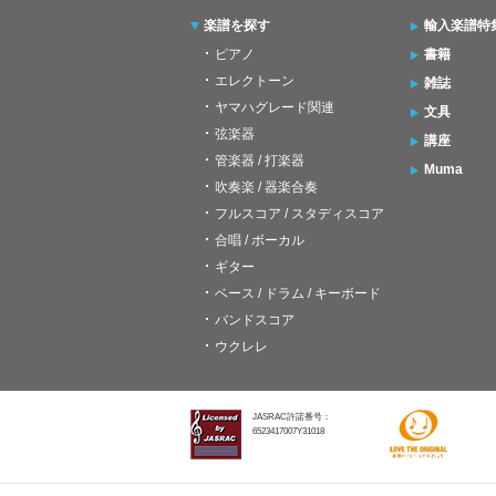
楽譜を探す
輸入楽譜特
ピアノ
書籍
エレクトーン
雑誌
ヤマハグレード関連
文具
弦楽器
講座
管楽器 / 打楽器
Muma
吹奏楽 / 器楽合奏
フルスコア / スタディスコア
合唱 / ボーカル
ギター
ベース / ドラム / キーボード
バンドスコア
ウクレレ
JASRAC許諾番号：
6523417007Y31018