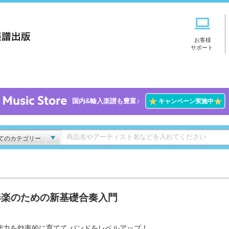
お客様
サポート
★
★
国内&輸入楽譜も豊富♪
キャンペーン実施中
てのカテゴリー
奏楽のための新基礎合奏入門
能力を効率的に育てて バンドをレベルアップ！