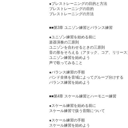
●ブレストレーニングの目的と方法
ブレストレーニングの目的
ブレストレーニングの方法
■■第3章 ユニゾン練習とバランス練習
●ユニゾン練習を始める前に
楽器演奏の三原則
ユニゾンを合わせるときの三原則
音の形をそろえる（アタック、コア、リリース
ユニゾン練習を始めよう
声で歌ってみること
●バランス練習の手順
バンド全体を音域によってグループ分けする
バランス練習を始めよう
■■第4章 スケール練習とハーモニー練習
●スケール練習を始める前に
スケール練習で扱う音階について
●スケール練習の手順
スケール練習を始めよう