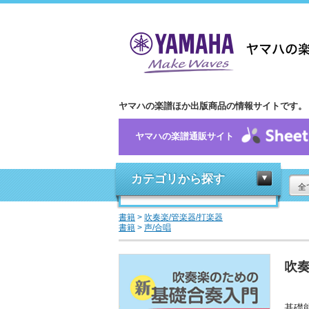
ヤマハの楽譜ほか出版商品の情報サイトです。
ヤマハの楽譜通販サイト
カテゴリから探す
全
書籍
>
吹奏楽/管楽器/打楽器
書籍
>
声/合唱
吹
基礎