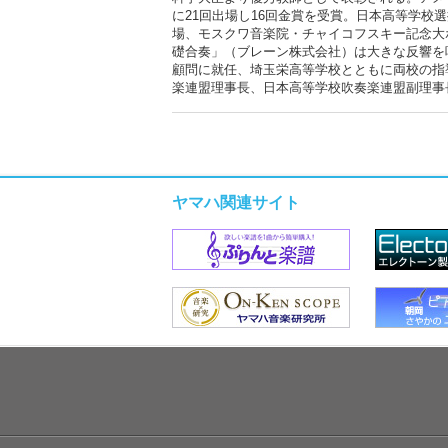
に21回出場し16回金賞を受賞。日本高等学
場、モスクワ音楽院・チャイコフスキー記念大ホ
礎合奏」（ブレーン株式会社）は大きな反響を呼
顧問に就任、埼玉栄高等学校とともに両校の指
楽連盟理事長、日本高等学校吹奏楽連盟副理事
ヤマハ関連サイト