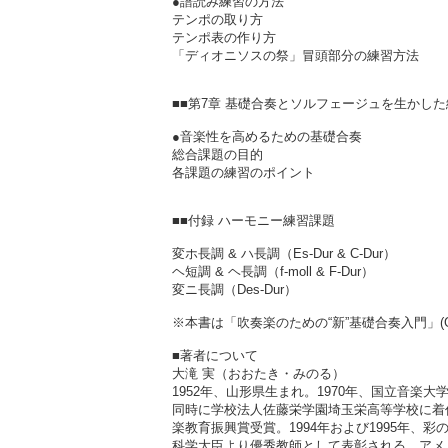
●譜読み練習の方法
テンポの取り方
テンポ表の作り方
「ディオニソスの祭」冒頭部分の練習方法
■■第7章 基礎合奏とソルフェージュを生かし
●音楽性を高めるための基礎合奏
総合課題の目的
各課題の練習のポイント
■■付録 ハーモニー練習課題
変ホ長調 & ハ長調（Es-Dur & C-Dur）
ヘ短調 & ヘ長調（f-moll & F-Dur）
変ニ長調（Des-Dur）
※本書は「吹奏楽のための“新”基礎合奏入門」(GTB
■著者について
大滝 実（おおたき・みのる）
1952年、山形県生まれ。1970年、国立音楽
同時に学校法人佐藤栄学園埼玉栄高等学校に着任
楽教育振興賞受賞。1994年および1995年、
科学大臣より優秀教師として表彰される。アメ