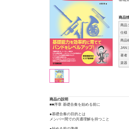
商品
商品
仕様
商品
JAN
著者
楽器
商品の説明
■■序章 基礎合奏を始める前に
●基礎合奏の目的とは
メンバー間での共通理解を持つこと
●始める前の準備