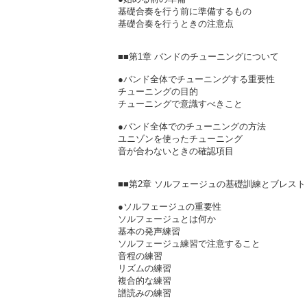
基礎合奏を行う前に準備するもの
基礎合奏を行うときの注意点
■■第1章 バンドのチューニングについて
●バンド全体でチューニングする重要性
チューニングの目的
チューニングで意識すべきこと
●バンド全体でのチューニングの方法
ユニゾンを使ったチューニング
音が合わないときの確認項目
■■第2章 ソルフェージュの基礎訓練とブレス
●ソルフェージュの重要性
ソルフェージュとは何か
基本の発声練習
ソルフェージュ練習で注意すること
音程の練習
リズムの練習
複合的な練習
譜読みの練習