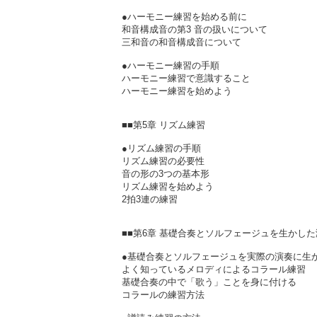
●ハーモニー練習を始める前に
和音構成音の第3 音の扱いについて
三和音の和音構成音について
●ハーモニー練習の手順
ハーモニー練習で意識すること
ハーモニー練習を始めよう
■■第5章 リズム練習
●リズム練習の手順
リズム練習の必要性
音の形の3つの基本形
リズム練習を始めよう
2拍3連の練習
■■第6章 基礎合奏とソルフェージュを生かし
●基礎合奏とソルフェージュを実際の演奏に生
よく知っているメロディによるコラール練習
基礎合奏の中で「歌う」ことを身に付ける
コラールの練習方法