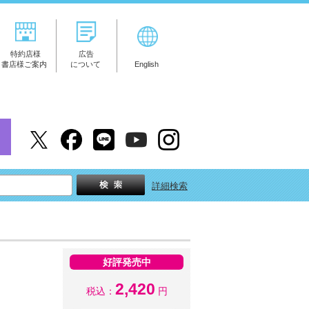
特約店様
広告
書店様ご案内
について
English
詳細検索
好評発売中
2,420
税込：
円