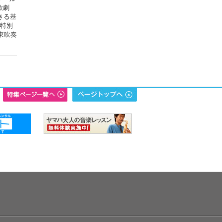
歌劇
きる基
校特別
東吹奏