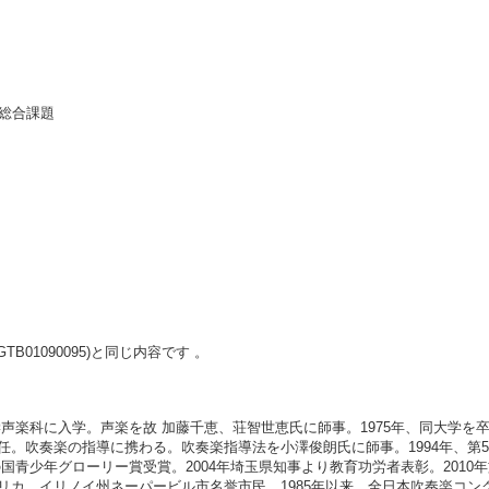
た総合課題
01090095)と同じ内容です 。
大学声楽科に入学。声楽を故 加藤千恵、荘智世恵氏に師事。1975年、同大学を
。吹奏楽の指導に携わる。吹奏楽指導法を小澤俊朗氏に師事。1994年、第
彩の国青少年グローリー賞受賞。2004年埼玉県知事より教育功労者表彰。2010
リカ、イリノイ州ネーパービル市名誉市民。1985年以来、全日本吹奏楽コン