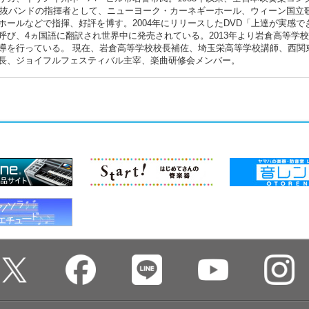
校選抜バンドの指揮者として、ニューヨーク・カーネギーホール、ウィーン国立
ールなどで指揮、好評を博す。2004年にリリースしたDVD「上達が実感で
び、4ヵ国語に翻訳され世界中に発売されている。2013年より岩倉高等学
導を行っている。 現在、岩倉高等学校校長補佐、埼玉栄高等学校講師、西関
長、ジョイフルフェスティバル主宰、楽曲研修会メンバー。