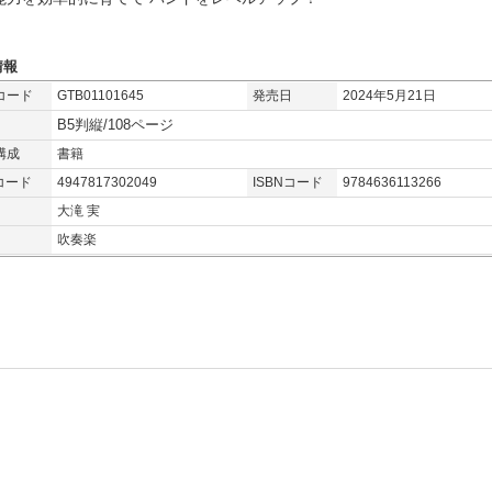
情報
コード
GTB01101645
発売日
2024年5月21日
B5判縦/108ページ
構成
書籍
コード
4947817302049
ISBNコード
9784636113266
大滝 実
吹奏楽