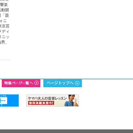
交響楽
活動開
日「題
ォニ
東京芸
メディ
リニッ
義男、