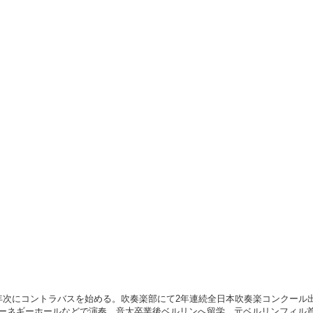
年次にコントラバスを始める。吹奏楽部にて2年連続全日本吹奏楽コンクール
ーネギーホールなどで演奏。音大卒業後ベルリンへ留学、元ベルリンフィル