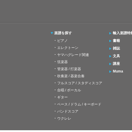
楽譜を探す
輸入楽譜特
ピアノ
書籍
エレクトーン
雑誌
ヤマハグレード関連
文具
弦楽器
講座
管楽器 / 打楽器
Muma
吹奏楽 / 器楽合奏
フルスコア / スタディスコア
合唱 / ボーカル
ギター
ベース / ドラム / キーボード
バンドスコア
ウクレレ