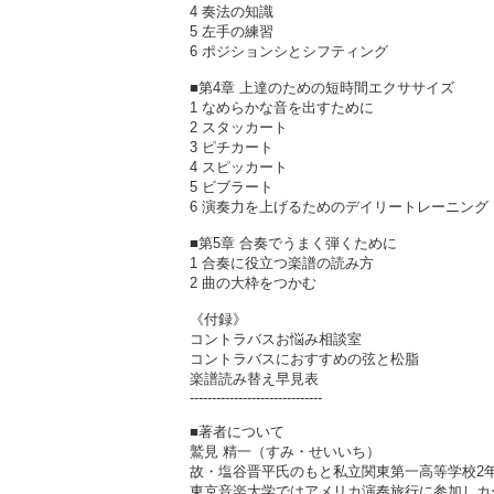
4 奏法の知識
5 左手の練習
6 ポジションシとシフティング
■第4章 上達のための短時間エクササイズ
1 なめらかな音を出すために
2 スタッカート
3 ピチカート
4 スピッカート
5 ビブラート
6 演奏力を上げるためのデイリートレーニング
■第5章 合奏でうまく弾くために
1 合奏に役立つ楽譜の読み方
2 曲の大枠をつかむ
《付録》
コントラバスお悩み相談室
コントラバスにおすすめの弦と松脂
楽譜読み替え早見表
------------------------------
■著者について
鷲見 精一（すみ・せいいち）
故・塩谷晋平氏のもと私立関東第一高等学校2
東京音楽大学ではアメリカ演奏旅行に参加しカ