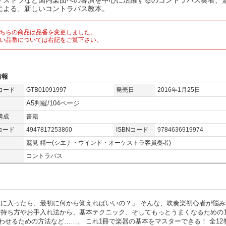
ケストラなど国内楽団への客演を中心に活躍するのコントラバス奏者、
による、新しいコントラバス教本。
ちらの商品は品番を変更しました。
い品番については右記をご覧下さい。
情報
コード
GTB01091997
発売日
2016年1月25日
A5判縦/104ページ
構成
書籍
コード
4947817253860
ISBNコード
9784636919974
鷲見 精一(シエナ・ウインド・オーケストラ客員奏者)
コントラバス
部に入ったら、最初に何から覚えればいいの？」 そんな、吹奏楽初心者が悩み
や持ち方やお手入れ法から、基本テクニック、そしてもっとうまくなるための1
せるための方法など……。 これ1冊で楽器の基本をマスターできる！ 全12