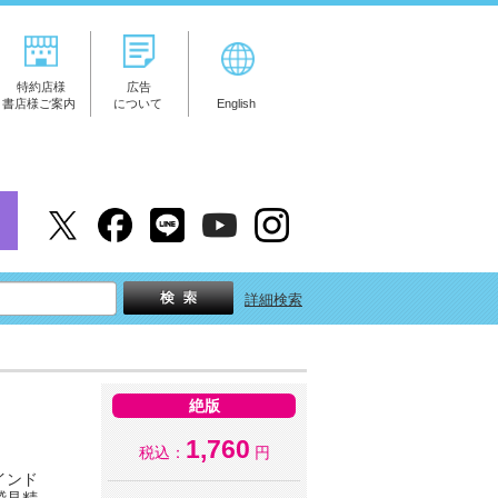
特約店様
広告
書店様ご案内
について
English
詳細検索
絶版
1,760
税込：
円
インド