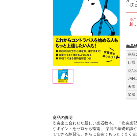
オー
一氏
※こ
新し
商品
商品
仕様
商品
JAN
著者
楽器
商品の説明
吹奏楽に合わせた新しい楽器教本。 「吹奏楽
なポイントをゼロから指南。 楽器の基礎知識
でできる練習法、さらに合奏でもっとうまく合わ