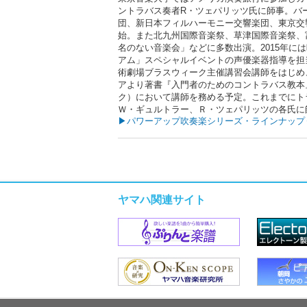
ントラバス奏者R・ツェパリッツ氏に師事。バ
団、新日本フィルハーモニー交響楽団、東京交
始。また北九州国際音楽祭、草津国際音楽祭、
名のない音楽会」などに多数出演。2015年に
アム」スペシャルイベントの声優楽器指導を担
術劇場ブラスウィーク主催講習会講師をはじめ
アより著書『入門者のためのコントラバス教本
ク）において講師を務める予定。これまでにト
Ｗ・ギュルトラー、Ｒ・ツェパリッツの各氏に
▶パワーアップ吹奏楽シリーズ・ラインナップ
ヤマハ関連サイト