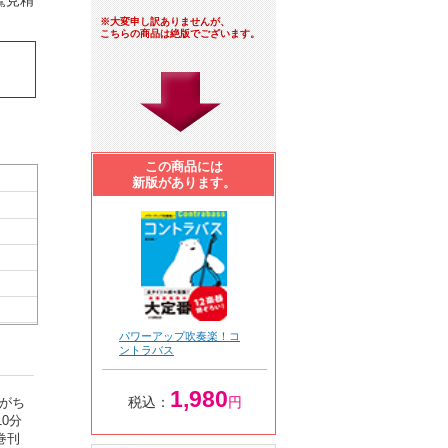
鷲見精
※大変申し訳ありませんが、
こちらの商品は絶版でございます。
この商品には
新版があります。
パワーアップ吹奏楽！コ
ントラバス
1,980
税込：
円
がち
0分
巻刊