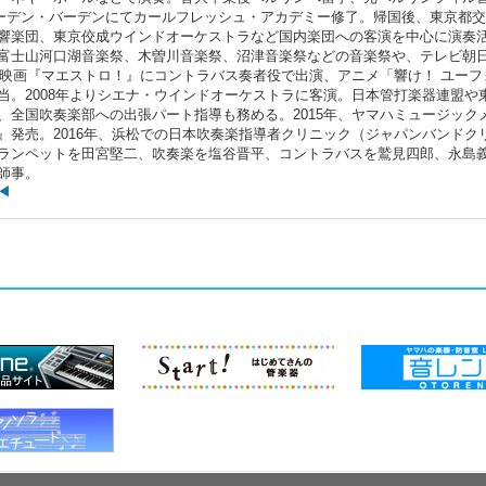
ーデン・バーデンにてカールフレッシュ・アカデミー修了。帰国後、東京都
響楽団、東京佼成ウインドオーケストラなど国内楽団への客演を中心に演奏
富士山河口湖音楽祭、木曽川音楽祭、沼津音楽祭などの音楽祭や、テレビ朝
は映画『マエストロ！』にコントラバス奏者役で出演、アニメ「響け！ ユーフ
当。2008年よりシエナ・ウインドオーケストラに客演。日本管打楽器連盟や
、全国吹奏楽部への出張パート指導も務める。2015年、ヤマハミュージック
』発売。2016年、浜松での日本吹奏楽指導者クリニック（ジャパンバンドク
ランペットを田宮堅二、吹奏楽を塩谷晋平、コントラバスを鷲見四郎、永島
師事。
◀