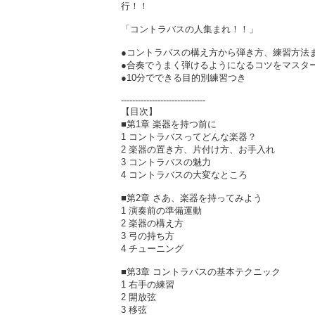
行！！
「コントラバスの人集まれ！！」
●コントラバスの構え方から弾き方、練習方法
●合奏でうまく弾けるようになるコツをマスタ
●10分でできる目的別練習つき
------------------------------
【目次】
■第1章 楽器を持つ前に
1 コントラバスってどんな楽器？
2 楽器の置き方、片付け方、お手入れ
3 コントラバスの魅力
4 コントラバスの大変なところ
■第2章 さあ、楽器を持ってみよう
1 演奏前の準備運動
2 楽器の構え方
3 弓の持ち方
4 チューニング
■第3章 コントラバスの基本テクニック
1 右手の練習
2 開放弦
3 移弦