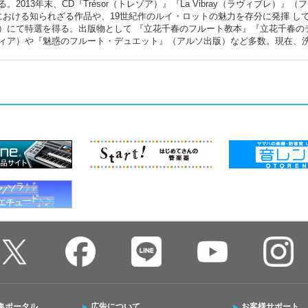
13年末、CD『Trésor（トレゾア）』『La Vibray（ラヴィブレ）』（
における知られざる作品や、19世紀作のルイ・ロットの魅力を存分に発揮 し
）にて特選を得る。出版物として 『立花千春のフルート教本』『立花千春の
ィア）や『魅惑のフルート・デュエット』（アルソ出版）など多数。現在、
集ポータル
広告について
お客様サポート