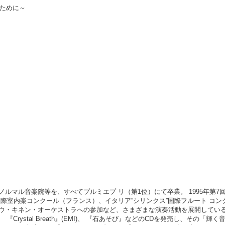
るために～
ルマル音楽院等を、すべてプルミエプ リ（第1位）にて卒業。 1995年第7
際室内楽コンクール（フランス）、イタリア“シリンクス”国際フルート コン
ウ・キネン・オーケストラへの参加など、さまざまな演奏活動を展開してい
）、 『Crystal Breath』(EMI)、 『石あそび』などのCDを発売し、その「輝く