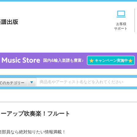
お客様
サポート
★
★
国内&輸入楽譜も豊富♪
キャンペーン実施中
てのカテゴリー
ワーアップ吹奏楽！フルート
楽部員なら絶対知りたい情報満載！