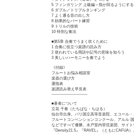
5 フィンガリング 上級編～指が回るようにす
6 ダブル／トリプルタンギング
7 よく通る音の出し方
8 効果的なパート練習
9 トリルの技術
10 特別な奏法
■第5章 合奏でうまく吹くために
1 合奏に役立つ楽譜の読み方
2 使われている用語や記号の意味を知ろう
3 美しいハーモニーを奏でよう
《付録》
フルートお悩み相談室
楽器の選び方
運指表
楽譜読み替え早見表
------------------------------
■著者について
立花 千春（たちばな・ちはる）
仙台市出身。パリ国立高等音楽院、エコール・ノ
フルートコンベンションコンクール、アルル 国
などですべて優勝。水戸室内管弦楽団、サイト
『Density21.5』『RAVEL』（ともにCAFUA