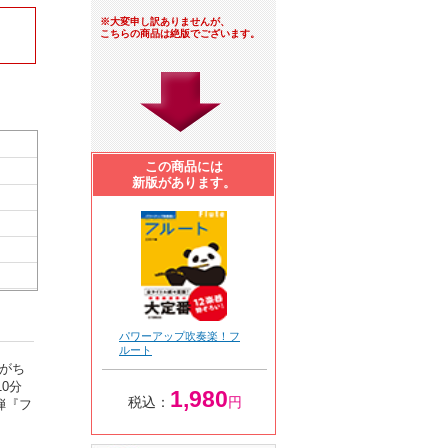
※大変申し訳ありませんが、
こちらの商品は絶版でございます。
この商品には
新版があります。
パワーアップ吹奏楽！フ
ルート
がち
0分
1,980
税込：
円
弾『フ