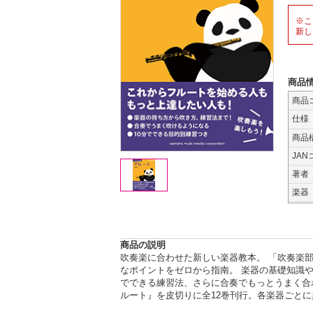
※こ
新し
商品
商品
仕様
商品
JAN
著者
楽器
商品の説明
吹奏楽に合わせた新しい楽器教本。 「吹奏楽
なポイントをゼロから指南。 楽器の基礎知識
でできる練習法、さらに合奏でもっとうまく合
ルート』を皮切りに全12巻刊行。各楽器ごと