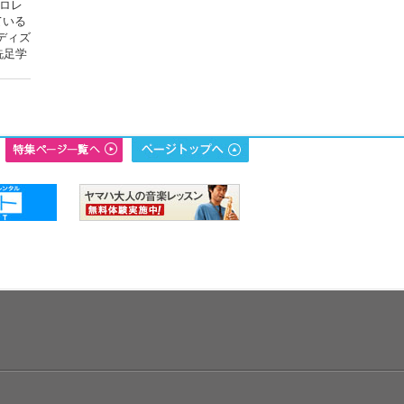
フロレ
ている
ディズ
洗足学