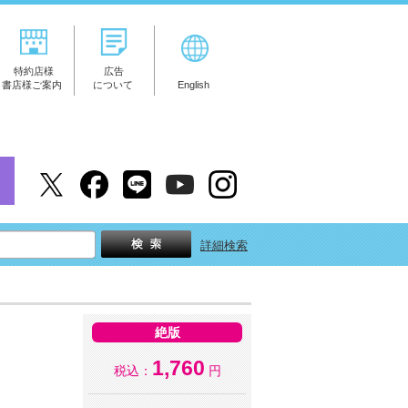
特約店様
広告
書店様ご案内
について
English
詳細検索
絶版
1,760
税込：
円