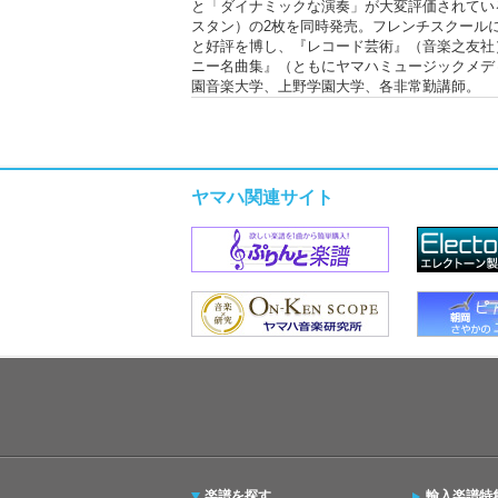
と「ダイナミックな演奏」が大変評価されている。20
スタン）の2枚を同時発売。フレンチスクール
と好評を博し、『レコード芸術』（音楽之友社
ニー名曲集』（ともにヤマハミュージックメデ
園音楽大学、上野学園大学、各非常勤講師。
ヤマハ関連サイト
楽譜を探す
輸入楽譜特