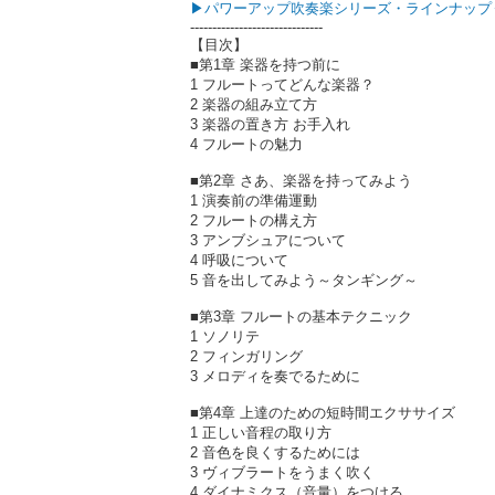
▶パワーアップ吹奏楽シリーズ・ラインナップ
------------------------------
【目次】
■第1章 楽器を持つ前に
1 フルートってどんな楽器？
2 楽器の組み立て方
3 楽器の置き方 お手入れ
4 フルートの魅力
■第2章 さあ、楽器を持ってみよう
1 演奏前の準備運動
2 フルートの構え方
3 アンブシュアについて
4 呼吸について
5 音を出してみよう～タンギング～
■第3章 フルートの基本テクニック
1 ソノリテ
2 フィンガリング
3 メロディを奏でるために
■第4章 上達のための短時間エクササイズ
1 正しい音程の取り方
2 音色を良くするためには
3 ヴィブラートをうまく吹く
4 ダイナミクス（音量）をつける