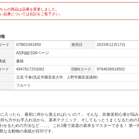
ちらの商品は品番を変更しました。
い品番については右記をご覧下さい。
情報
コード
GTB01091850
発売日
2015年12月17日
A5判縦/104ページ
構成
書籍
コード
4947817253082
ISBNコード
9784636918502
立花 千春(洗足学園音楽大学、上野学園音楽講師)
フルート
部に入ったら、最初に何から覚えればいいの？」 そんな、吹奏楽初心者が悩み
や持ち方やお手入れ法から、基本テクニック、そしてもっとうまくなるための1
わせるための方法など……。 これ1冊で楽器の基本をマスターできる！ 第一
に異なる動物の表紙が目印です。