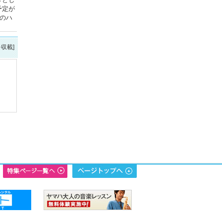
予定が
のハ
を収載]