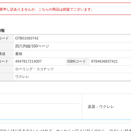
変申し訳ありませんが、こちらの商品は絶版でございます。
情報
コード
GTB01083742
四六判縦/160ページ
構成
書籍
コード
4947817214007
ISBNコード
9784636837421
ローリング・ココナッツ
ウクレレ
楽器：ウクレレ
でのんびりするのもいいけれど、せっかくハワイに行くのなら、ウクレレ好