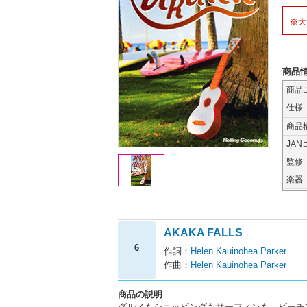
※大
商品
商品
仕様
商品
JAN
監修
楽器
AKAKA FALLS
6
作詞：
Helen Kauinohea Parker
作曲：
Helen Kauinohea Parker
商品の説明
グルメもショッピングもサーフィンも、ビーチ