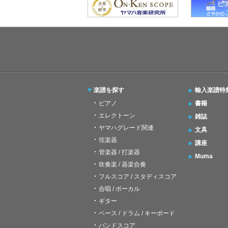
楽譜を探す
輸入楽譜特
ピアノ
書籍
エレクトーン
雑誌
ヤマハグレード関連
文具
弦楽器
講座
管楽器 / 打楽器
Muma
吹奏楽 / 器楽合奏
フルスコア / スタディスコア
合唱 / ボーカル
ギター
ベース / ドラム / キーボード
バンドスコア