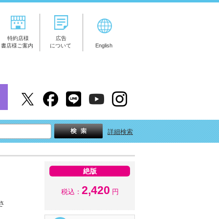
特約店様
広告
書店様ご案内
について
English
詳細検索
絶版
2,420
税込：
円
さ