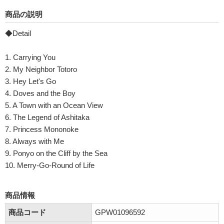
商品の説明
◆Detail
1. Carrying You
2. My Neighbor Totoro
3. Hey Let's Go
4. Doves and the Boy
5. A Town with an Ocean View
6. The Legend of Ashitaka
7. Princess Mononoke
8. Always with Me
9. Ponyo on the Cliff by the Sea
10. Merry-Go-Round of Life
商品情報
商品コード
GPW01096592