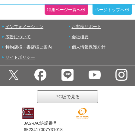
特集ページ一覧へ
ページトップへ
インフォメーション
お客様サポート
広告について
会社概要
特約店様・書店様ご案内
個人情報保護方針
サイトポリシー
PC版で見る
JASRAC許諾番号：
6523417007Y31018