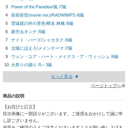
3
Power of the Paradise/
嵐
/7級
4
前前前世(movie ver.)/
RADWIMPS
/6級
5
望遠鏡の外の景色/
椎名 林檎
/6級
6
家売るオンナ /5級
7
ナイト・バーズ/
シャカタク
/6級
8
太陽にほえろ!メインテーマ /7級
9
ウェン・ユア・ハート・メイクス・ア・ウィッシュ /6級
10
火祭りの踊り /5～3級
もっと見る
ページトップへ
商品の説明
【お詫びと訂正】
目次画像に一部誤りがございます。ご迷惑をおかけして誠に申
し訳ございません。
内容をご確認のうえご注文くださいますようお願い申し上げま