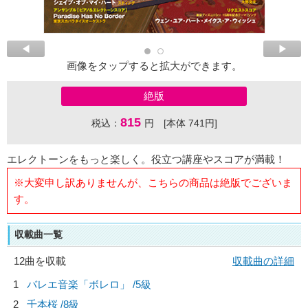
画像をタップすると拡大ができます。
絶版
815
税込：
円 [本体 741円]
エレクトーンをもっと楽しく。役立つ講座やスコアが満載！
※大変申し訳ありませんが、こちらの商品は絶版でございま
す。
収載曲一覧
12曲を収載
収載曲の詳細
1
バレエ音楽「ボレロ」 /5級
2
千本桜 /8級