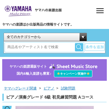
ヤマハの楽譜ほか出版商品の情報サイトです。
条件を追加
ヤマハの楽譜通販サイト
国内&輸入楽譜も豊富♪
★
★
キャンペーン実施中
ヤマハグレード関連
>
ピアノ
>
試験問題
ピアノ演奏グレード 6級 初見練習問題 Aコース