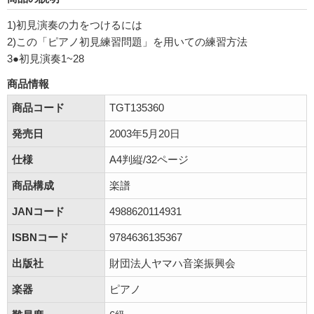
1)初見演奏の力をつけるには
2)この「ピアノ初見練習問題」を用いての練習方法
3●初見演奏1~28
商品情報
商品コード
TGT135360
発売日
2003年5月20日
仕様
A4判縦/32ページ
商品構成
楽譜
JANコード
4988620114931
ISBNコード
9784636135367
出版社
財団法人ヤマハ音楽振興会
楽器
ピアノ