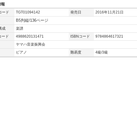
情報
コード
TGT01094142
発売日
2016年11月21日
B5判縦/136ページ
構成
楽譜
コード
4988620131471
ISBNコード
9784864617321
ヤマハ音楽振興会
ピアノ
難易度
4級/3級