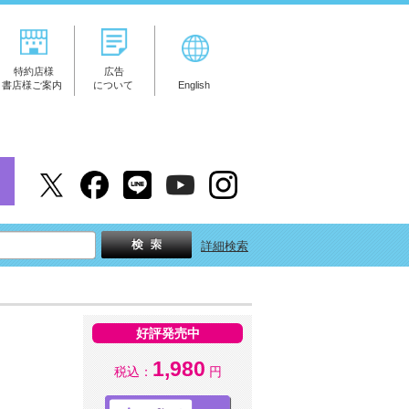
特約店様
広告
書店様ご案内
について
English
詳細検索
好評発売中
1,980
税込：
円