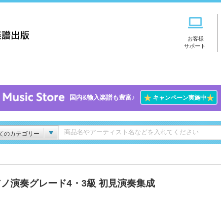
お客様
サポート
★
★
国内&輸入楽譜も豊富♪
キャンペーン実施中
てのカテゴリー
ノ演奏グレード4・3級 初見演奏集成