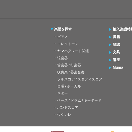
楽譜を探す
輸入楽譜特
ピアノ
書籍
エレクトーン
雑誌
ヤマハグレード関連
文具
弦楽器
講座
管楽器 / 打楽器
Muma
吹奏楽 / 器楽合奏
フルスコア / スタディスコア
合唱 / ボーカル
ギター
ベース / ドラム / キーボード
バンドスコア
ウクレレ