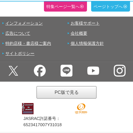
特集ページ一覧へ
ページトップへ
インフォメーション
お客様サポート
広告について
会社概要
特約店様・書店様ご案内
個人情報保護方針
サイトポリシー
PC版で見る
JASRAC許諾番号：
6523417007Y31018