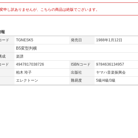
変申し訳ありませんが、こちらの商品は絶版でございます。
情報
コード
TGNESK5
発売日
1988年1月12日
B5変型判横
構成
楽譜
コード
4947817038726
ISBNコード
9784636134957
柏木 玲子
出版社
ヤマハ音楽振興会
エレクトーン
難易度
5級/4級/3級