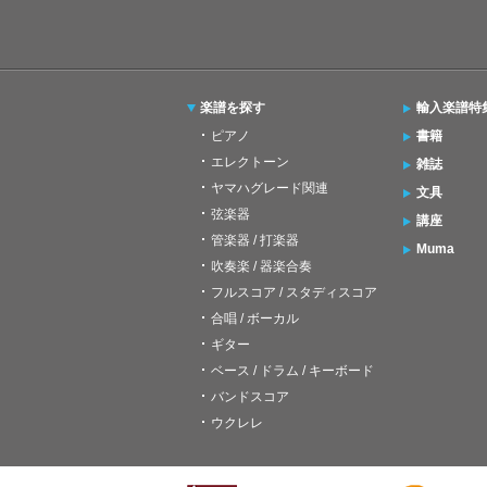
楽譜を探す
輸入楽譜特
ピアノ
書籍
エレクトーン
雑誌
ヤマハグレード関連
文具
弦楽器
講座
管楽器 / 打楽器
Muma
吹奏楽 / 器楽合奏
フルスコア / スタディスコア
合唱 / ボーカル
ギター
ベース / ドラム / キーボード
バンドスコア
ウクレレ