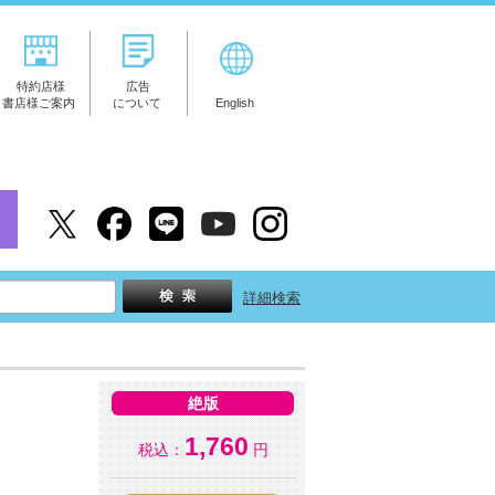
特約店様
広告
書店様ご案内
について
English
詳細検索
絶版
1,760
税込：
円