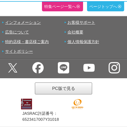
特集ページ一覧へ
ページトップへ
インフォメーション
お客様サポート
広告について
会社概要
特約店様・書店様ご案内
個人情報保護方針
サイトポリシー
PC版で見る
JASRAC許諾番号：
6523417007Y31018